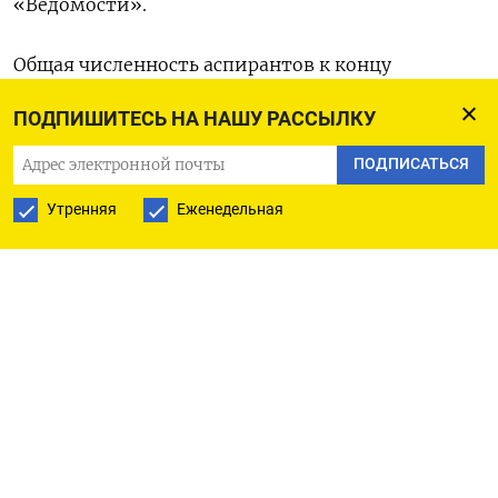
«Ведомости».
Общая численность аспирантов к концу
2022 года выросла до 109 700 человек против
ПОДПИШИТЕСЬ НА НАШУ РАССЫЛКУ
90 200 к концу 2021 года. Самыми популярными
научными специальностями стали экономика
ПОДПИСАТЬСЯ
(22,9%), право (10,2%), информационные
Утренняя
Еженедельная
технологии и телекоммуникации (6,2%),
педагогика (5,7%).
Авторы исследования указывают, что рост
произошел как «из-за повышения
привлекательности научной карьеры», так и под
влиянием «внешних факторов». В том числе
люди идут в аспирантуру из-за отсрочки
от армии.