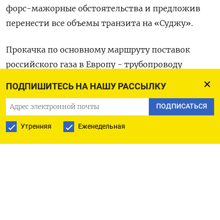
форс-мажорные обстоятельства и предложив
перенести все объемы транзита на «Суджу».
Прокачка по основному маршруту поставок
российского газа в Европу - трубопроводу
Северный поток - была полностью остановлена 2
ПОДПИШИТЕСЬ НА НАШУ РАССЫЛКУ
сентября.
ПОДПИСАТЬСЯ
Транзит российского газа через Польшу в
Утренняя
Еженедельная
Германию по трубопроводу Ямал-Европа, через
который проходило до 15% экспортных поставок
Газпрома в Европу и Турцию, был прекращен
после ответных санкций РФ в отношении
польского владельца газопровода. (Московское
бюро)