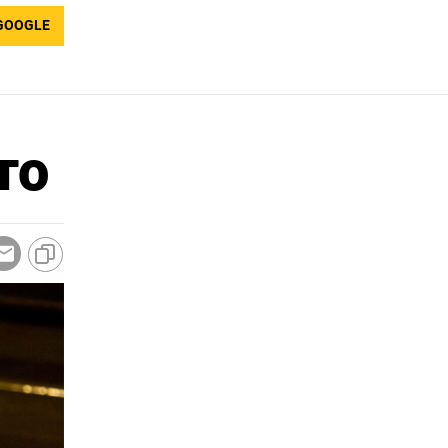
GOOGLE
то