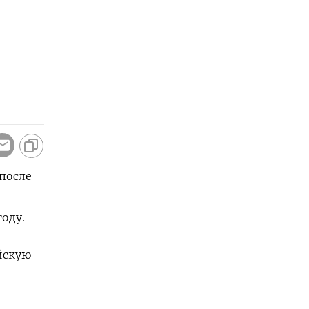
 после
оду.
ойскую