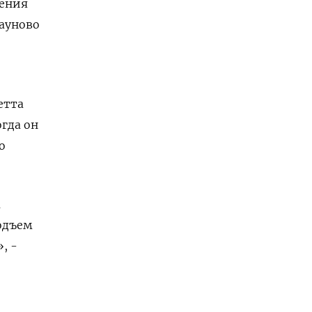
шения
тауново
етта
огда он
о
м
подъем
, -