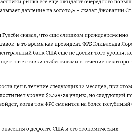
частники рынка все еще ожидают очередного повы
казывает давление на золото,» - сказал Джованни С
н Гулсби сказал, что еще слишком преждевременно
тавок, в то время как президент ФРБ Кливленда Лор
центральный банк США еще не достиг того уровня, к
оцентные ставки стабильными в течение некоторог
оста цен в течение следующих 12 месяцев, при это
 достигнет уровня $2.200 за унцию, но следующий 
изойдет, когда тон ФРС сменится на более голубиный»
 опасения о дефолте США и его экономических