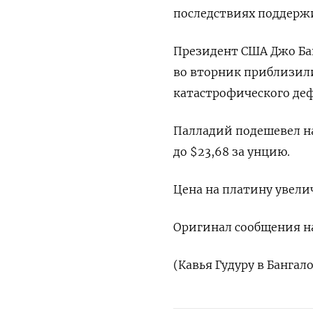
последствиях поддержи
Президент США Джо Бай
во вторник приблизили
катастрофического деф
Палладий подешевел на 
до $23,68​ за унцию.
Цена на платину увелич
Оригинал сообщения на
(Кавья Гудуру в Бангал