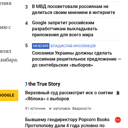
ления
В МВД посоветовали россиянам не
3
делиться своим мнением в интернете
Google запретит российским
4
нию с
разработчикам выкладывать
приложения для всего мира
5
МНЕНИЯ
ВЛАДИСЛАВ ИНОЗЕМЦЕВ
авлял
Союзники Украины должны сделать
россиянам решительное предложение —
набара.
до сентябрьских «выборов»
GOOGLE