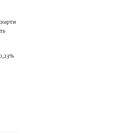
ккарти
ть
 0,23%