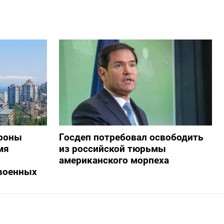
дроны
Госдеп потребовал освободить
мя
из российской тюрьмы
американского морпеха
военных