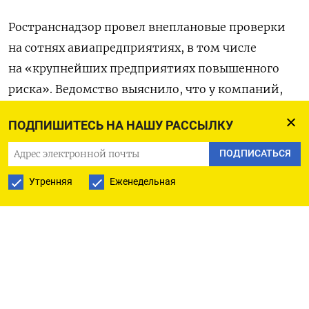
Ространснадзор провел внеплановые проверки
на сотнях авиапредприятиях, в том числе
на «крупнейших предприятиях повышенного
риска». Ведомство выяснило, что у компаний,
которые используют западную технику, возник
ПОДПИШИТЕСЬ НА НАШУ РАССЫЛКУ
дефицит комплектующих и наблюдаются
проблемы с поставками расходных материалов.
ПОДПИСАТЬСЯ
По словам Басаргина, срок доставки заказов
Утренняя
Еженедельная
увеличился с 3–7 дней (до санкций) до 60–
120.
«Некоторые специфические изделия
завезти просто невозможно», — констатировал
глава Ространснадзора. В результате
авиакомпании вынуждено нарушают правила
эксплуатации авиационной техники, что