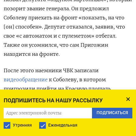
позорит звание генерала. Он предложил
Соболеву приехать на фронт «показать, на что
[он] способен». Депутат отказался, заявив, что
свое «с автоматом и с пулеметом» отбегал.
Также он усомнился, что сам Пригожин
находится на фронте.
После этого наемники ЧВК записали
видеообращение
к Соболеву, в котором
пригрозили прийти на Красную площадь
и расправиться с такими, как он, если Россия из-
ПОДПИШИТЕСЬ НА НАШУ РАССЫЛКУ
за них проиграет войну в Украине. «Поэтому
ПОДПИСАТЬСЯ
приезжай к нам сюда, п**** престарелый!» —
сказал один из наемников.
Утренняя
Еженедельная