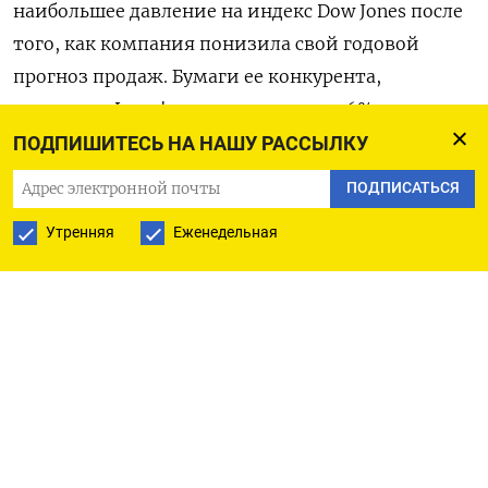
наибольшее давление на индекс Dow Jones после
того, как компания понизила свой годовой
прогноз продаж. Бумаги ее конкурента,
компании Lowe's подешевели на 1,16%.
ПОДПИШИТЕСЬ НА НАШУ РАССЫЛКУ
«Можно рассуждать о том, что люди устали
ПОДПИСАТЬСЯ
тратить деньги на дом, они хотят впечатлений,
они хотят проводить время вне дома, они хотят
Утренняя
Еженедельная
заниматься другими вещами, они не хотят
ремонтировать дом согласно Home Depot - у них
были ужасные финансовые показатели», -
сказал Кен Полкари из Kace Capital Advisors.
Объем розничных продаж в США в апреле
увеличился на 0,4% по сравнению с предыдущим