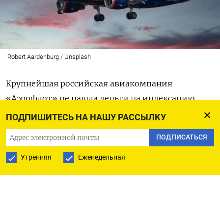
Robert Aardenburg / Unsplash
Крупнейшая российская авиакомпания
«Аэрофлот» не нашла деньги на индексацию
зарплат. Перевозчик ответил отказом на просьбу
ПОДПИШИТЕСЬ НА НАШУ РАССЫЛКУ
сотрудников повысить оклад, сославшись
ПОДПИСАТЬСЯ
на падение доходов.
Утренняя
Еженедельная
В апреле президент Шереметьевского профсоюза
летного состава (ШПЛС) Игорь Дельдюжов
написал
письмо на имя гендиректора компании
Сергея Александровского с просьбой