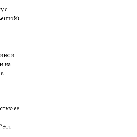
у с
венной)
аине и
и на
 в
стью ее
 “Это