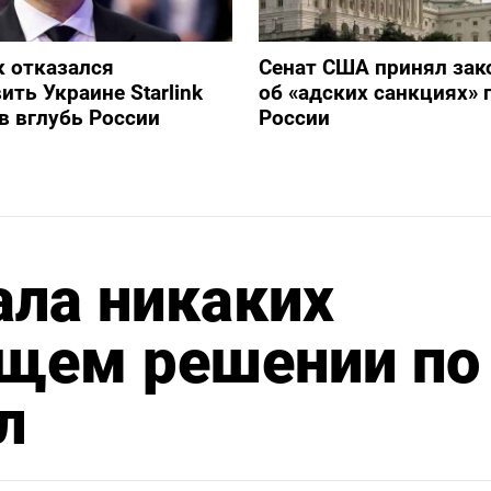
 отказался
Сенат США принял зак
ить Украине Starlink
об «адских санкциях» 
в вглубь России
России
ала никаких
ущем решении по
л