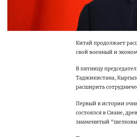
Китай продолжает расш
свой военный и эконо
В пятницу председател
Таджикистана, Кыргыз
расширить сотрудничес
Первый в истории очны
состоялся в Сиане, др
знаменитый “шелковый