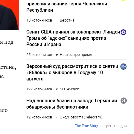
я под
стана,
им
ало