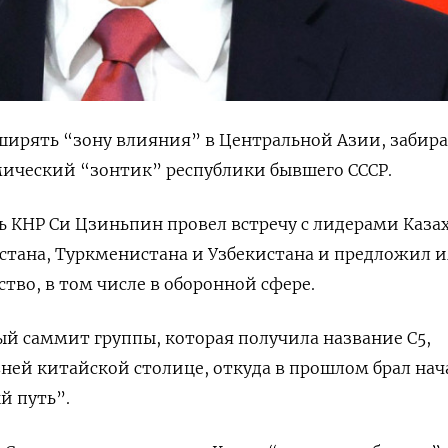
ирять “зону влияния” в Центральной Азии, забира
мический “зонтик” республики бывшего СССР.
ь КНР Си Цзиньпин провел встречу с лидерами Казах
стана, Туркменистана и Узбекистана и предложил 
тво, в том числе в оборонной сфере.
й саммит группы, которая получила название С5,
евней китайской столице, откуда в прошлом брал нач
 путь”.