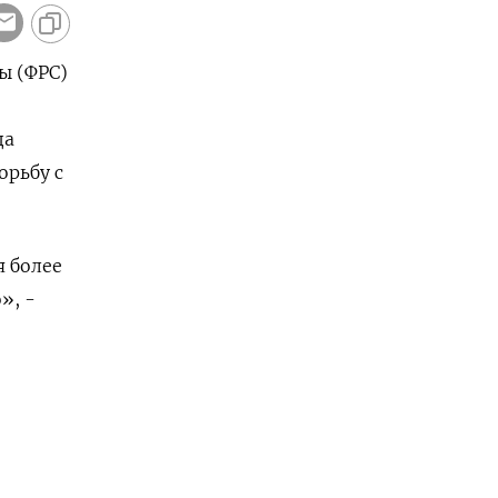
ы (ФРС)
да
орьбу с
 более
», -