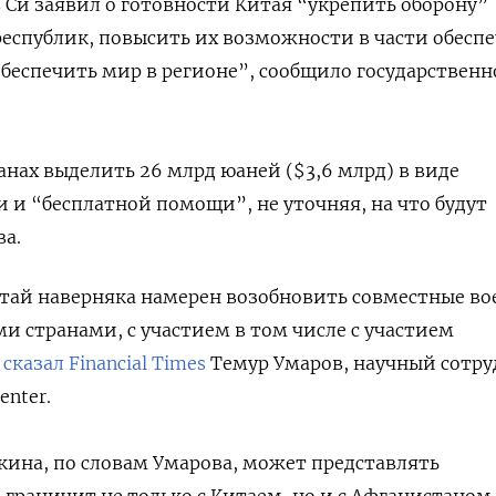
 Си заявил о готовности Китая “укрепить оборону”
еспублик, повысить их возможности в части обесп
обеспечить мир в регионе”, сообщило государственн
анах выделить 26 млрд юаней ($3,6 млрд) в виде
и “бесплатной помощи”, не уточняя, на что будут
ва.
тай наверняка намерен возобновить совместные в
ми странами, с участием в том числе с участием
,
сказал Financial Times
Темур Умаров, научный сотр
enter.
кина, по словам Умарова, может представлять
граничит не только с Китаем, но и с Афганистаном.