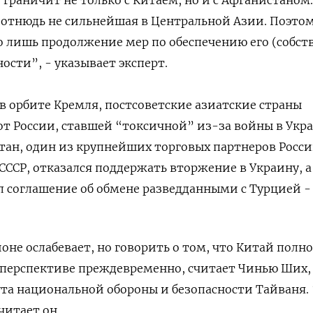
отнюдь не сильнейшая в Центральной Азии. Поэтом
о лишь продолжение мер по обеспечению его (собст
ости”, - указывает эксперт.
 орбите Кремля, постсоветские азиатские страны
от России, ставшей “токсичной” из-за войны в Укр
стан, один из крупнейших торговых партнеров Росси
СССР, отказался поддержать вторжение в Украину, а
 соглашение об обмене разведданными с Турцией -
оне ослабевает, но говорить о том, что Китай полно
перспективе преждевременно, считает Чинью Ших,
та национальной обороны и безопасности Тайваня.
читает он.