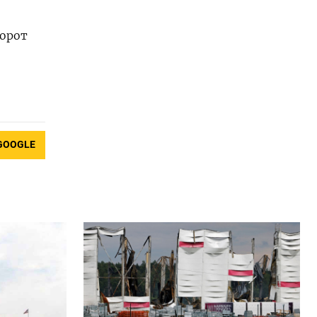
борот
GOOGLE