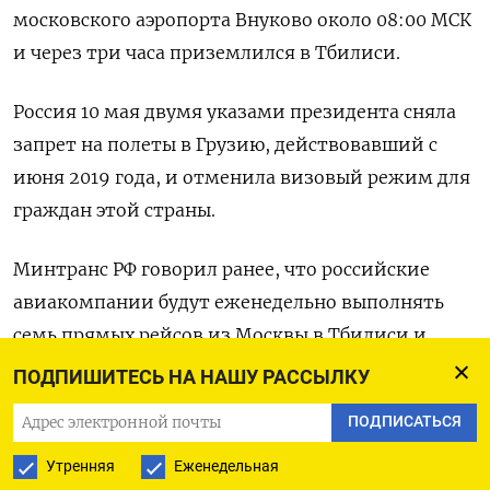
московского аэропорта Внуково около 08:00 МСК
и через три часа приземлился в Тбилиси.
Россия 10 мая двумя указами президента сняла
запрет на полеты в Грузию, действовавший с
июня 2019 года, и отменила визовый режим для
граждан этой страны.
Минтранс РФ говорил ранее, что российские
авиакомпании будут еженедельно выполнять
семь прямых рейсов из Москвы в Тбилиси и
обратно на самолетах российского производства.
ПОДПИШИТЕСЬ НА НАШУ РАССЫЛКУ
ПОДПИСАТЬСЯ
Грузинские власти, поддержавшие решения
российской стороны, сообщали, что самолеты, не
Утренняя
Еженедельная