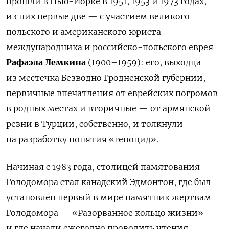
прошли в Нью-Йорке в 1951, 1953 и 1973 годах,
из них первые две — с участием великого
польского и американского
юриста-
международника
и российско-польского еврея
Рафаэла Лемкина
(1900–1959)
: его, выходца
из местечка Безводно Гродненской губернии,
первичные впечатления от еврейских погромов
в родных местах и вторичные — от армянской
резни в Турции, собственно, и толкнули
на разработку понятия «геноцид».
Начиная с 1983 года, столицей памятования
Голодомора стал канадский Эдмонтон, где был
установлен первый в мире памятник жертвам
Голодомора — «Разорванное кольцо жизни» —
и где начали ежегодно проводить чтения