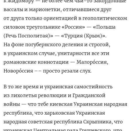
к жидомору — не более чем чьи-то закордонные
вассалы и марионетки, отличавшиеся друг
от друга только ориентацией в геополитическом
силовом треугольнике «Россия» — «Польша
(Речь Посполитая)» — «Турция (Крым)».
На фоне погубернского деления и строгой,
в украинском случае, унитарности все эти
романовские коннотации — Малорóссия,
Новорóссия –– просто резали слух.
В то же время и украинская самостийность
из лихолетья революции и Гражданской
войны — что тебе киевская Украинская народная
республика, что харьковская Украинская
народная советская республика Скрыпника, что
украинская Центральная рада Грушевского, что