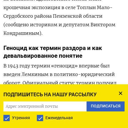
крошечная экспозиция в селе Топлын Мало-
Сердобского района Пензенской области
(сообщено историком и депутатом Виктором
Кондрашиным).
Геноцид как термин раздора и как
девальвированное понятие
В 1943 году термин «геноцид» впервые был
введен Лемкиным в политико-юридический
оборот. Официальный статус термин получил
в ООН в 1948 году — в Конвенции
ПОДПИШИТЕСЬ НА НАШУ РАССЫЛКУ
о предупреждении преступления геноцида
ПОДПИСАТЬСЯ
и наказании за него. Он обозначал преступные
действия, совершаемые с намерением
Утренняя
Еженедельная
уничтожить, полностью или частично, какую-