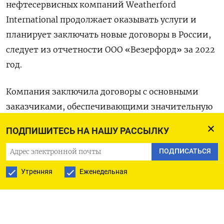
нефтесервисных компаний Weatherford
International продолжает оказывать услуги и
планирует заключать новые договоры в России,
следует из отчетности ООО «Везерфорд» за 2022
год.
Компания заключила договоры с основными
заказчиками, обеспечивающими значительную
долю выручки на 2023 год, и руководство
ПОДПИШИТЕСЬ НА НАШУ РАССЫЛКУ
компании имеет намерения продолжать
выполнять существующие контрактные
ПОДПИСАТЬСЯ
обязательства, а также заключать новые
Утренняя
Еженедельная
договоры с заказчиками, сообщила Везерфорд в
отчете.
В марте 2022 года Weatherford International