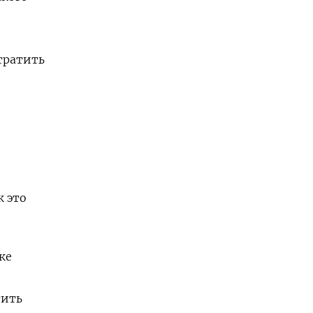
тратить
к это
ке
тить