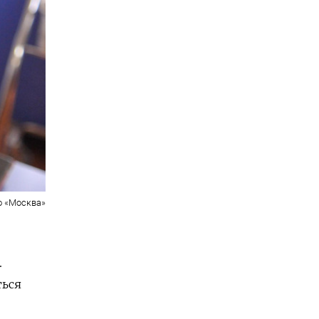
о «Москва»
.
ться