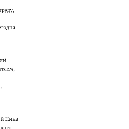
труду,
егодня
вий
итаем,
,
ей Нина
акого