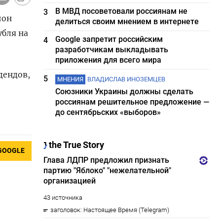
В МВД посоветовали россиянам не
3
ион
делиться своим мнением в интернете
убля на
Google запретит российским
4
разработчикам выкладывать
приложения для всего мира
дендов,
5
МНЕНИЯ
ВЛАДИСЛАВ ИНОЗЕМЦЕВ
Союзники Украины должны сделать
россиянам решительное предложение —
до сентябрьских «выборов»
GOOGLE