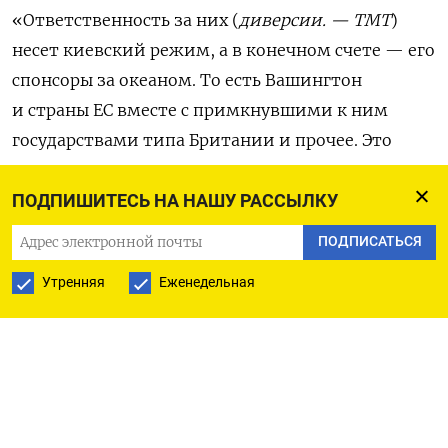
«Ответственность за них (
диверсии. — ТМТ
)
несет киевский режим, а в конечном счете — его
спонсоры за океаном. То есть Вашингтон
и страны ЕС вместе с примкнувшими к ним
государствами типа Британии и прочее. Это
их ответственность прямая
и непосредственная», — сказал Медведев
ПОДПИШИТЕСЬ НА НАШУ РАССЫЛКУ
(
цитата
по «РИА Новости»).
ПОДПИСАТЬСЯ
Утренняя
Еженедельная
Он назвал «враньем абсолютным» заявления
Киева о непричастности к подобным атакам
и призвал не брать в плен украинских
диверсантов. «Этих отморозков нужно
уничтожать как крыс», — подчеркнул он.