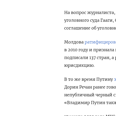
На вопрос журналиста,
уголовного суда Гааги,
соглашение об уголовно
Молдова
ратифициров
в 2010 году и признал
подписали 137 стран, а
юрисдикцию.
В то же время Путину
Дорин Речан ранее гов
непубличный черный сп
«Владимир Путин такж