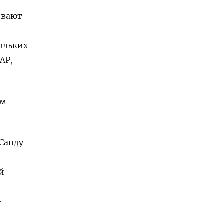
евают
ольких
АР,
ом
 Санду
й
-