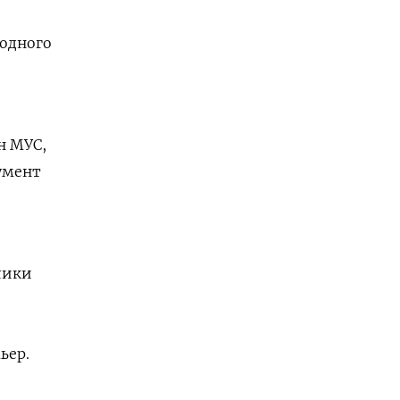
родного
н МУС,
умент
о
лики
ьер.