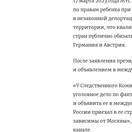
17 марта 2023 года МУ
по правам ребенка при
в незаконной депортац
территории, что квали
стран публично обязал
Германия и Австрия.
После заявления през
и объявлением в между
«У Следственного Коми
уголовное дело по фак
и объявить ее в между
России приехал в ее с
зависимы от Москвы»
канале.