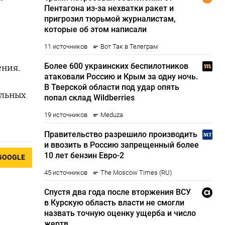
ения.
ельных
GOOGLE