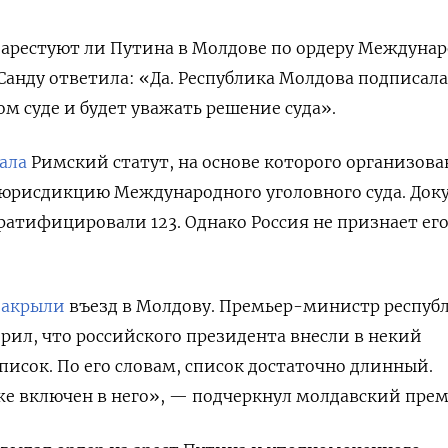
 арестуют ли Путина в Молдове по ордеру Междуна
 Санду ответила: «Да. Республика Молдова подписала
м суде и будет уважать решение суда».
ала
Римский статут, на основе которого организова
а юрисдикцию Международного уголовного суда. Док
 ратифицировали 123. Однако Россия не признает ег
закрыли
въезд в Молдову. Премьер-министр респуб
орил, что российского президента внесли в некий
исок. По его словам, список достаточно длинный.
е включен в него», — подчеркнул молдавский прем