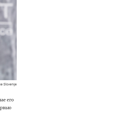
ke Slovenije
ае его
ервью