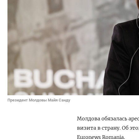
Президент Молдовы Майя Санду
Молдова обязалась аре
визита в страну. Об эт
Euronews Romania.