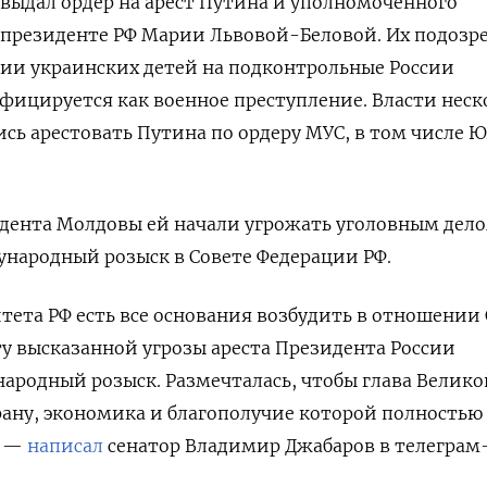
С выдал ордер на арест Путина и уполномоченного
 президенте РФ Марии Львовой-Беловой. Их подозр
ии украинских детей на подконтрольные России
фицируется как военное преступление. Власти неск
ись арестовать Путина по ордеру МУС, в том числе Ю
идента Молдовы ей
начали угрожать уголовным дел
народный розыск в Совете Федерации РФ.
тета РФ есть все основания возбудить в отношении
ту высказанной угрозы ареста Президента России
народный розыск. Размечталась, чтобы глава Велико
трану, экономика и благополучие которой полностью
, —
написал
сенатор Владимир Джабаров в телеграм