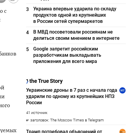
Украина впервые ударила по складу
3
о с
продуктов одной из крупнейших
я
в России сетей супермаркетов
В МВД посоветовали россиянам не
4
делиться своим мнением в интернете
Google запретит российским
5
банков
разработчикам выкладывать
приложения для всего мира
ой
ии
ного
руемых