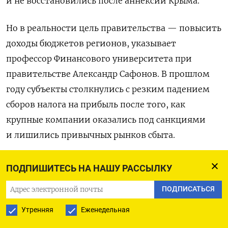
и не восстановились после аннексии Крыма.
Но в реальности цель правительства — повысить
доходы бюджетов регионов, указывает
профессор Финансового университета при
правительстве Александр Сафонов. В прошлом
году субъекты столкнулись с резким падением
сборов налога на прибыль после того, как
крупные компании оказались под санкциями
и лишились привычных рынков сбыта.
Чтобы бизнес был «сговорчивее», к работе
ПОДПИШИТЕСЬ НА НАШУ РАССЫЛКУ
планируется привлечь следователей. В начале
ПОДПИСАТЬСЯ
мая Федеральная налоговая служба направила
Утренняя
Еженедельная
письмо в Генпрокуратуру, в котором
предложила ускорить возбуждение уголовных