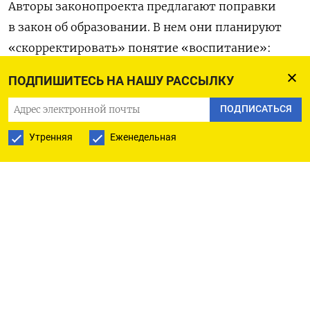
Авторы законопроекта предлагают поправки
в закон об образовании. В нем они планируют
«скорректировать» понятие «воспитание»:
прописать, что оно также направлено
ПОДПИШИТЕСЬ НА НАШУ РАССЫЛКУ
на формирование у обучающихся трудолюбия.
ПОДПИСАТЬСЯ
Кроме того, в законе предлагают указать, что
задача школы, помимо прочего, —
Утренняя
Еженедельная
«содействовать добровольческой
(волонтерской) деятельности обучающихся».
В пояснительной записке говорится, что
основная задача школы — «научить детей
с юных лет понимать значимость и ценность
труда, его роль во всех сферах жизни». Поэтому
школьников нужно обязать участвовать