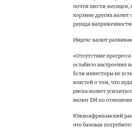
почти шести месяцев,
корзине других валют с
раунда напряженности
Индекс валют развива
«Отсутствие прогресса
ослабило настроения на
Если инвесторы не ус
властей о том, что худ
риска может усилитьс
валют EM по отношени
Южноафриканский ранд 
что базовая потребите