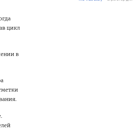
огда
ав цикл
лении в
ра
отметки
вания.
.
елей