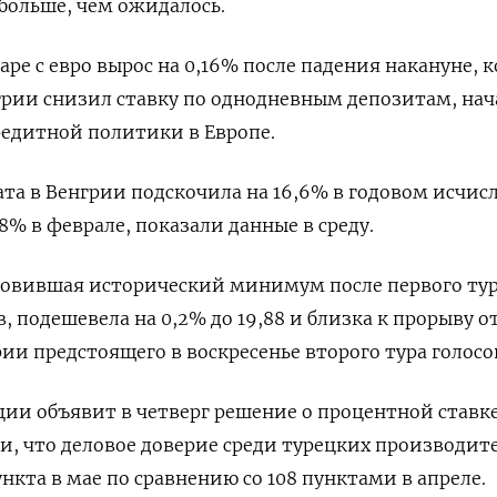
больше, чем ожидалось.
ре с евро вырос на 0,16% после падения накануне, к
рии снизил ставку по однодневным депозитам, нач
едитной политики в Европе.
ата в Венгрии подскочила на 16,6% в годовом исчис
,8% в феврале, показали данные в среду.
бновившая исторический минимум после первого ту
, подешевела на 0,2% до 19,88 и близка к прорыву 
рии предстоящего в воскресенье второго тура голосо
ии объявит в четверг решение о процентной ставке
ли, что деловое доверие среди турецких производит
ункта в мае по сравнению со 108 пунктами в апреле.