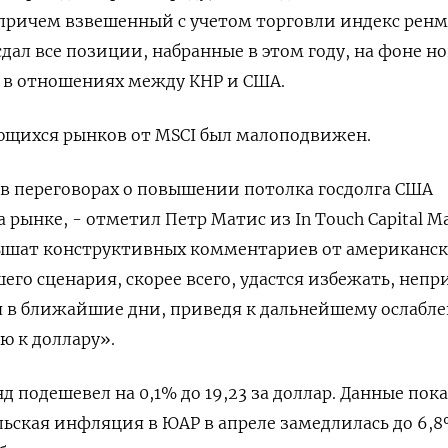
 причем взвешенный с учетом торговли индекс рен
дал все позиции, набранные в этом году, на фоне н
 в отношениях между КНР и США.
ющихся рынков от MSCI был малоподвижен.
 в переговорах о повышении потолка госдолга США
 рынке, - отметил Петр Матис из In Touch Capital Ma
лышат конструктивных комментариев от американс
шего сценария, скорее всего, удастся избежать, неп
я в ближайшие дни, приведя к дальнейшему ослабл
ю к доллару».
подешевел на 0,1% до 19,23 за доллар. Данные пока
льская инфляция в ЮАР в апреле замедлилась до 6,8