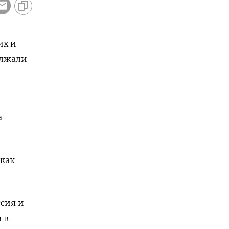
их и
олжали
а
 как
сия и
 в