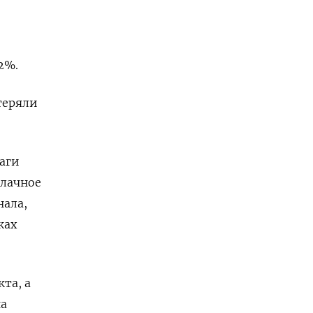
%​.
теряли
маги
блачное
нала,
ках
кта, а
на