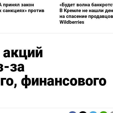
 принял закон
«Будет волна банкротс
х санкциях» против
В Кремле не нашли ден
на спасение продавцо
Wildberries
 акций
з-за
го, финансового