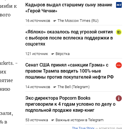
минби к
ового
rkets. -
ких
риятие
ению
зали,
% в