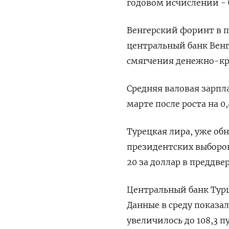
годовом исчислении - 
Венгерский форинт в па
центральный банк Венг
смягчения денежно-кр
Средняя валовая зарпл
марте после роста на 0
Турецкая лира, уже о
президентских выборов
20 за доллар в преддве
Центральный банк Турц
Данные в среду показа
увеличилось до 108,3 п