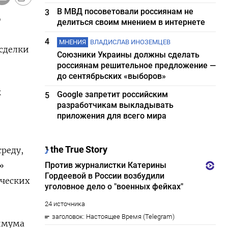
В МВД посоветовали россиянам не
3
ю
делиться своим мнением в интернете
4
МНЕНИЯ
ВЛАДИСЛАВ ИНОЗЕМЦЕВ
 сделки
Союзники Украины должны сделать
россиянам решительное предложение —
до сентябрьских «выборов»
к
Google запретит российским
5
разработчикам выкладывать
приложения для всего мира
реду,
»
ических
нимума