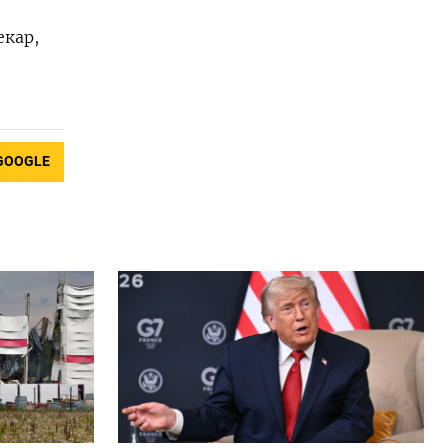
екар,
GOOGLE