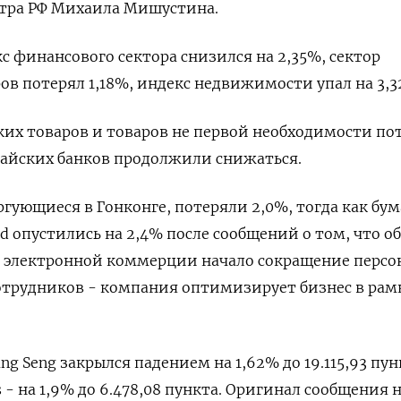
тра РФ Михаила Мишустина.
 финансового сектора снизился на 2,35%, сектор
ов потерял 1,18%, индекс недвижимости упал на 3,32
их товаров и товаров не первой необходимости по
итайских банков продолжили снижаться.
ргующиеся в Гонконге, потеряли 2,0%, тогда как бу
Ltd опустились на 2,4% после сообщений о том, что о
а электронной коммерции начало сокращение персо
отрудников - компания оптимизирует бизнес в рам
g Seng закрылся падением на 1,62% до 19.115,93​ пун
s - на 1,9% до 6.478,08 пункта. Оригинал сообщения 