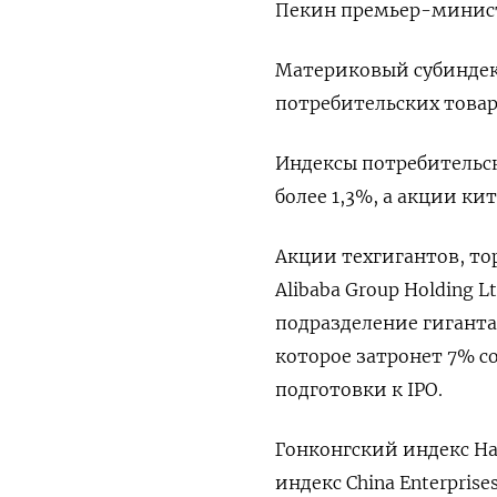
Пекин премьер-минис
Материковый субиндекс
потребительских товар
Индексы потребительск
более 1,3%, а акции к
Акции техгигантов, то
Alibaba Group Holding 
подразделение гигант
которое затронет 7% с
подготовки к IPO.
Гонконгский индекс Han
индекс China Enterprise