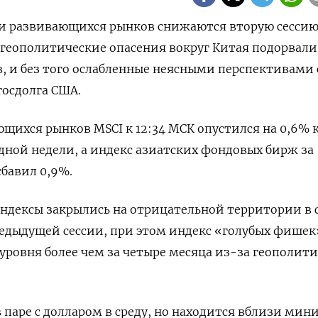
ции развивающихся рынков снижаются вторую сесси
ак геополитические опасения вокруг Китая подорвали
, и без того ослабленные неясными перспективами
осдолга США.
щихся рынков MSCI к 12:34 МСК опустился на 0,6% 
ной недели, а индекс азиатских фондовых бирж за
бавил 0,9%.
дексы закрылись на отрицательной территории в с
едыдущей сессии, при этом индекс «голубых фишек
 уровня более чем за четыре месяца из-за геополит
в паре с долларом в среду, но находится вблизи ми