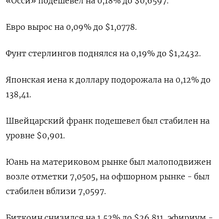
«Осси» подешевел на 0,18% до $0,6597​.
Евро вырос на 0,09% до $1,0778​.
Фунт стерлингов поднялся на 0,19% до $1,2432​.
Японская иена к доллару подорожала на 0,12%​ до
138,41.
Швейцарский франк подешевел был стабилен на
уровне $0,901​.
Юань на материковом рынке был малоподвижен
возле отметки 7,0505​, на офшорном рынке - был
стабилен вблизи 7,0597.
Биткоин снизился на 1,52% до $26.811, эфириум -