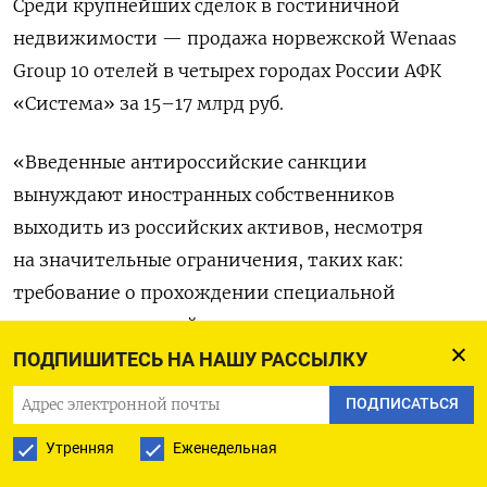
Среди крупнейших сделок в гостиничной
недвижимости — продажа норвежской Wenaas
Group 10 отелей в четырех городах России АФК
«Система» за 15–17 млрд руб.
«Введенные антироссийские санкции
вынуждают иностранных собственников
выходить из российских активов, несмотря
на значительные ограничения, таких как:
требование о прохождении специальной
правительственной комиссии, продажу активов
с существенным дисконтом, уплату взноса
ПОДПИШИТЕСЬ НА НАШУ РАССЫЛКУ
в федеральный бюджет, — объясняет Микаэл
ПОДПИСАТЬСЯ
Казарян, член совета директоров, руководитель
Утренняя
Еженедельная
департамента рынков капитала и инвестиций