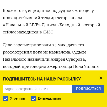
Кроме того, еще одним подсудимым по делу
проходит бывший техдиректор канала
«Навальный LIVE» Даниэль Холодный, который
сейчас находится в СИЗО.
Дело зарегистрировали 25 мая, дата его
рассмотрения пока не назначена. Судьей
Навального назначили Андрея Суворова,
который приговорил американца Пола Уилана
по обвинению в шпионаже к 16 годам, к 14 годам
ПОДПИШИТЕСЬ НА НАШУ РАССЫЛКУ
норвежца Фруде Берга и к 15 годам бывшего
члена правления «Интер РАО» Карину Цуркан.
ПОДПИСАТЬСЯ
Утренняя
Еженедельная
Уголовное дело против Навального по статье