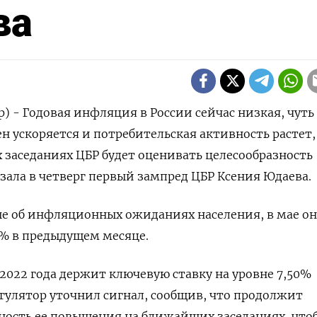
ва
р) - Годовая инфляция в России сейчас низкая, чут
ен ускоряется и потребительская активность растет,
заседаниях ЦБР будет оценивать целесообразность
зала в четверг первый зампред ЦБР Ксения Юдаева.
е об инфляционных ожиданиях населения, в мае о
,4% в предыдущем месяце.
 2022 года держит ключевую ставку на уровне 7,50%
регулятор уточнил сигнал, сообщив, что продолжит
ность ее повышения на ближайших заседаниях, что