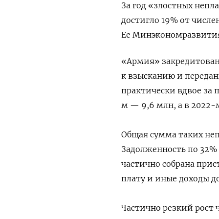
За год «злостных непла
достигло 19% от числен
Ее Минэкономразвити
«Армия» закредитован
к взысканию и передан
практически вдвое за п
м — 9,6 млн, а в 2022-
Общая сумма таких неп
Задолженность по 32% 
частично собрана прис
плату и иные доходы д
Частично резкий рост 