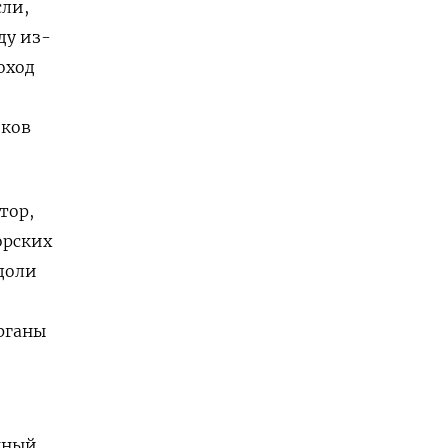
сли,
ду из-
оход
иков
тор,
орских
доли
органы
енный