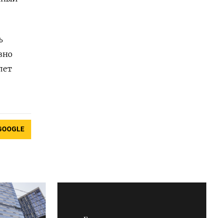
ь
вно
лет
GOOGLE