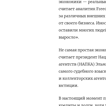
экономики — реальные 
считает аналитик Free
за различных внешних
от своего бизнеса. Ин
оставили многих людей
выросло».
Не самая простая экон
считает президент На
агентств (НАПКА) Эльм
самого судебного взыс
и коллекторских агент
юстиции.
В настоящий момент п
кредиты и долги, хотя