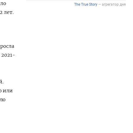
сло
2 лет.
ыросла
 2021-
й.
ю или
ую