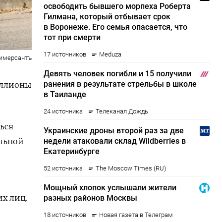
оммерсантъ
иллионы
ься
альной
х лиц.