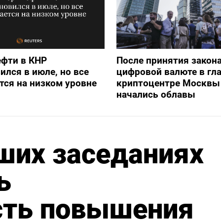
ефти в КНР
После принятия закона
ился в июле, но все
цифровой валюте в гл
тся на низком уровне
криптоцентре Москвы
начались облавы
ших заседаниях
ь
сть повышения