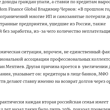
доходы граждан упали, а ставки по кредитам выро
dom Finance Global Владимир Чернов: «В прошлом го
 ограничений многие ИП и самозанятые потеряли д
остранные предприятия, ушедшие из России, также
 без заработка, из-за чего количество неплательщ
омическая ситуация, впрочем, не единственный фак
циональной ассоциации профессиональных коллект
ан Мехтиев. Другая причина кроется в
увеличении 
кания, указывает он: кредиторы в лице банков, МФО
ств делают ставку именно на возврат долгов через 
рактически каждая вторая российская семья имеет
 13 лет назад таких было лишь 29%, показал провед