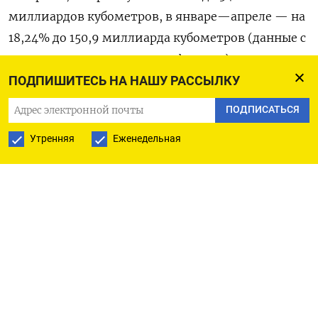
миллиардов кубометров, в январе—апреле — на
18,24% до 150,9 миллиарда кубометров (данные с
учетом газа, сожженного в факелах).
ПОДПИШИТЕСЬ НА НАШУ РАССЫЛКУ
Добыча Газпрома падает на фоне сокращения
ПОДПИСАТЬСЯ
экспорта газа в Европу.
Утренняя
Еженедельная
Другие производители газа, в том числе Новатэк
и Роснефть, немного увеличили добычу,
сообщил Коммерсант. (Московское бюро)
ПОДПИСАТЬСЯ НА ТЕЛЕГРАМ
ПОДПИСАТЬСЯ В GOOGLE