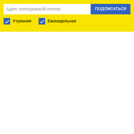
«Коммерсантъ» со ссылкой на документ.
ПОДПИСАТЬСЯ
Изменения предлагается внести в ст. 1.8 КоАП
Утренняя
Еженедельная
(действие законодательства
об административных правонарушениях
в пространстве) и ст. 4.5 (давность привлечения
к административной ответственности).
В частности, законодатели хотят прописать
в них возможность привлекать россиян
за правонарушения, совершенные за пределами
РФ, по шести статьям:
ч. 9 и ч. 10 ст. 3.15 КоАП (распространение
в СМИ и интернете недостоверной
общественно значимой информации,
создающей угрозу общественному порядку