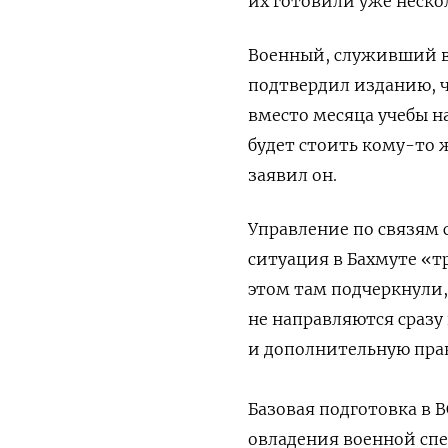
их готовили уже неско
Военный,
служивший в
подтвердил изданию, ч
вместо месяца учебы на
будет стоить кому-то 
заявил он.
Управление по связям с
ситуация в Бахмуте «т
этом там подчеркнули
не направляются сразу
и дополнительную прак
Базовая подготовка в 
овладения военной спе