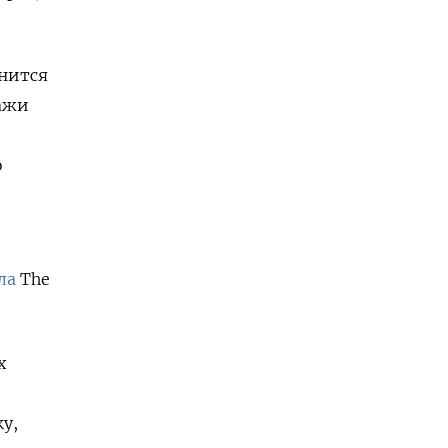
знится
тажи
о
ла
The
х
у,