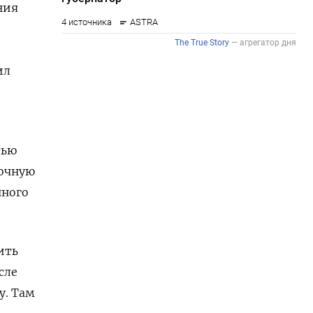
ния
ил
тью
рочную
нного
ить
сле
у. Там