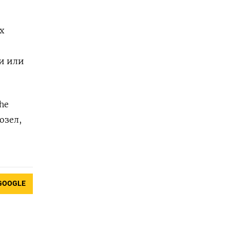
х
ли или
he
озел,
GOOGLE