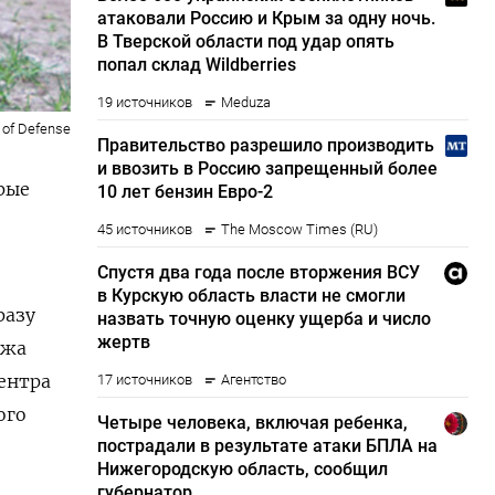
y of Defense
рые
разу
ежа
ентра
ого