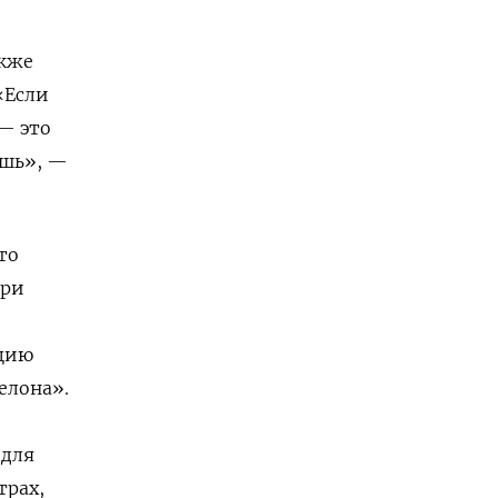
акже
«Если
 — это
ишь», —
то
При
ацию
елона».
 для
трах,