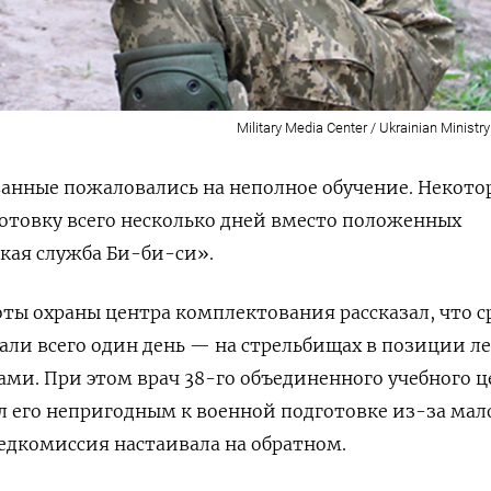
Military Media Center / Ukrainian Ministr
анные пожаловались на неполное обучение. Некото
отовку всего несколько дней вместо положенных
кая служба Би-би-си».
ы охраны центра комплектования рассказал, что с
чали всего один день — на стрельбищах в позиции л
ами. При этом врач 38-го объединенного учебного ц
 его непригодным к военной подготовке из-за мал
медкомиссия настаивала на обратном.