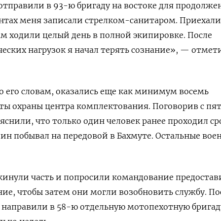
 отправили в 93-ю бригаду на востоке для продолже
ентах меня записали стрелком-санитаром. Приехали
ам ходили целый день в полной экипировке. После
еских нагрузок я начал терять сознание», — отмет
о его словам, оказались еще как минимум восемь
ты охраны центра комплектования. Поговорив с пя
яснили, что только один человек ранее проходил с
дин побывал на передовой в Бахмуте. Остальные вое
кинули часть и попросили командование предостав
ие, чтобы затем они могли возобновить службу. По
х
направили в 58-ю отдельную мотопехотную бригад