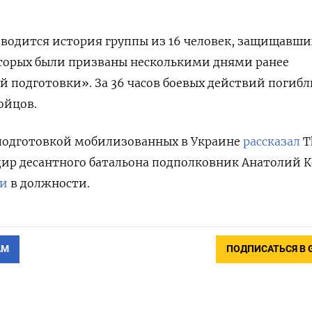
водится история группы из 16 человек, защищавши
оторых были призваны несколькими днями ранее
й подготовки». За 36 часов боевых действий погиб
ойцов.
 подготовкой мобилизованных в Украине
рассказал
T
дир десантного батальона подполковник Анатолий К
ли
в должности.
АМ
ПОДПИСАТЬСЯ В 