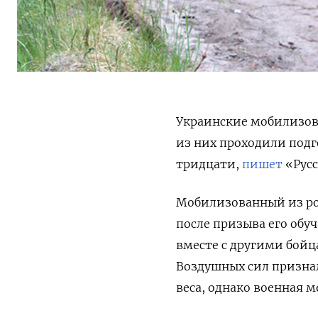
Украинские мобилизов
из них проходили подг
тридцати,
пишет
«Русс
Мобилизованный из рот
после призыва е
го обу
вместе с другими бойц
Воздушных сил признал
веса, однако военная 