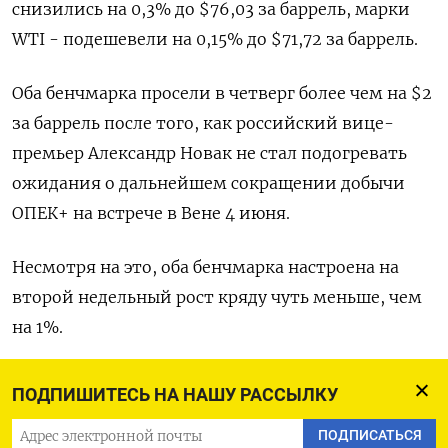
снизились на 0,3% до $76,03 за баррель, марки
WTI - подешевели на 0,15% до $71,72 за баррель.
Оба бенчмарка просели в четверг более чем на $2
за баррель после того, как российский вице-
премьер Александр Новак не стал подогревать
ожидания о дальнейшем сокращении добычи
ОПЕК+ на встрече в Вене 4 июня.
Несмотря на это, оба бенчмарка настроена на
второй недельный рост кряду чуть меньше, чем
на 1%.
«Цены на нефть слабеют на фоне возвращения
ПОДПИШИТЕСЬ НА НАШУ РАССЫЛКУ
короля доллара и после того, как Россия
ПОДПИСАТЬСЯ
перечеркнула надежды Саудовской Аравии на