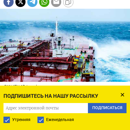
RANJITH AR / pexels
ПОДПИШИТЕСЬ НА НАШУ РАССЫЛКУ
Западные страны продолжают усиливать
ПОДПИСАТЬСЯ
давление на «теневой флот» из десятков
танкеров, который возит российскую нефть
Утренняя
Еженедельная
в Азию в обход санкций и потолка цен.