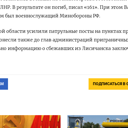
Р. В результате он погиб, писал «161». При этом B
им был военнослужащий Минобороны РФ.
й области усилили патрульные посты на пунктах п
онесли также до глав администраций приграничны
но информацию о сбежавших из Лисичанска заклю
АМ
ПОДПИСАТЬСЯ В 