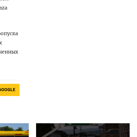
aza
ропуска
х
ченных
GOOGLE