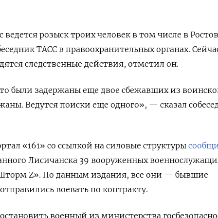
 ведется розыск троих человек в том числе в Росто
беседник ТАСС в правоохранительных органах. Сейча
ятся следственные действия, отметил он.
что были задержаны еще двое сбежавших из воинск
ржаны. Ведутся поиски еще одного», — сказал собесе
ортал «161» со ссылкой на силовые структуры
сообщ
анного Лисичанска 39 вооруженных военнослужащи
Шторм Z». По данным издания, все они — бывшие
отправились воевать по контракту.
 остановить военный из министерства госбезопасн