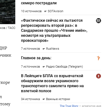
ков / ТАСС
 ДНР
точник
скоре
л
отому