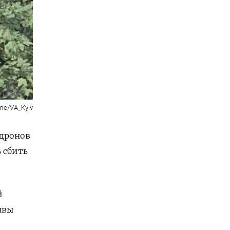
.me/VA_Kyiv
 дронов
 сбить
й
ывы