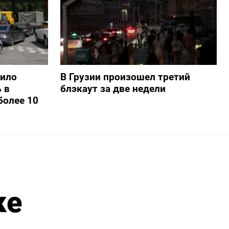
шило
В Грузии произошел третий
 в
блэкаут за две недели
более 10
ке