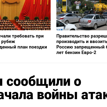
ачали требовать при
Правительство разре
а рубеж
производить и ввозить
денный план поездки
Россию запрещенный 
лет бензин Евро-2
ы сообщили о
ачала войны ата