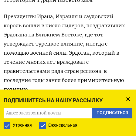
Президенты Ирана, Израиля и саудовский
король вошли в число лидеров, поздравивших
Эрдогана на Ближнем Востоке, где тот
утверждает турецкое влияние, иногда с
помощью военной силы. Эрдоган, который в
течение многих лет враждовал с
правительствами ряда стран региона, в
последние годы занял более примирительную
позицию.
ПОДПИШИТЕСЬ НА НАШУ РАССЫЛКУ
Эмре Эрдоган, профессор политологии
ПОДПИСАТЬСЯ
стамбульского университета Билги, объяснил
успех Эрдогана верой его сторонников «в его
Утренняя
Еженедельная
способность решать проблемы, несмотря на то,