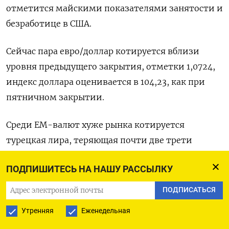
отметится майскими показателями занятости и
безработице в США.
Сейчас пара евро/доллар котируется вблизи
уровня предыдущего закрытия, отметки 1,0724,
индекс доллара оценивается в 104,23, как при
пятничном закрытии.
Среди ЕМ-валют хуже рынка котируется
турецкая лира, теряющая почти две трети
процента с начала торгов (20,06) в ответ на
ПОДПИШИТЕСЬ НА НАШУ РАССЫЛКУ
переизбрание президента Турции Тайипа
Эрдогана; китайский юань вновь дешевеет,
ПОДПИСАТЬСЯ
теряя 0,2% на континентальных площадках
Утренняя
Еженедельная
(7,0778), и четверть процента - на офшорных