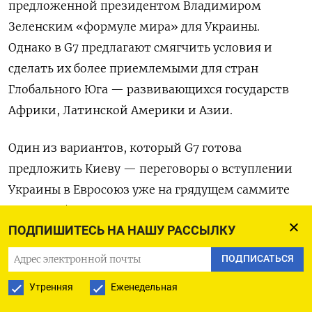
предложенной президентом Владимиром
Зеленским «формуле мира» для Украины.
Однако в G7 предлагают смягчить условия и
сделать их более приемлемыми для стран
Глобального Юга — развивающихся государств
Африки, Латинской Америки и Азии.
Один из вариантов, который G7 готова
предложить Киеву — переговоры о вступлении
Украины в Евросоюз уже на грядущем саммите
ЕС в декабре.
ПОДПИШИТЕСЬ НА НАШУ РАССЫЛКУ
La Repubblica пишет, что Вашингтон намерен
ПОДПИСАТЬСЯ
ускорить завершение войны, так как
Утренняя
Еженедельная
противостояние России и Украины может стать
проблемой в преддверии выборов в США.