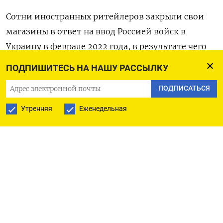
Сотни иностранных ритейлеров закрыли свои
магазины в ответ на ввод Россией войск в
Украину в феврале 2022 года, в результате чего
на некоторых из самых престижных улиц
ПОДПИШИТЕСЬ НА НАШУ РАССЫЛКУ
Москвы оказалось множество заколоченных
ПОДПИСАТЬСЯ
витрин, а отрасль «просела» примерно на $2,5
миллиарда.
Утренняя
Еженедельная
Испанская компания Inditex продала часть из
более чем 500 своих российских магазинов
покупателю из ОАЭ. Флагманский магазин Zara в
центре Москвы простоял закрытым более года. В
апреле он был открыт уже новым владельцем
под брендом MAAG, и большая часть покупателей
довольны. «Ощущение, что ничего не