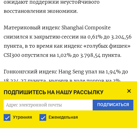
ожидают поддержки неустойчивого
восстановления экономики.
Материковый индекс Shanghai Composite
снизился к закрытию сессии на 0,61% до 3.204,56
пункта, в то время как индекс «голубых фишек»
CSI300 опустился на 1,02% до 3.798,54 пункта.
Гонконгский индекс Hang Seng упал на 1,94% до
18.234,27​ пункта, нырнув в ходе торгов на 3%.
Снижение индекса от максимума 27 января
ПОДПИШИТЕСЬ НА НАШУ РАССЫЛКУ
расширилось почти до 20% - преодоление этого
ПОДПИСАТЬСЯ
порога стало бы техническим подтверждением
медвежьего рынка.
Утренняя
Еженедельная
«Настроения на финансовом рынке довольно