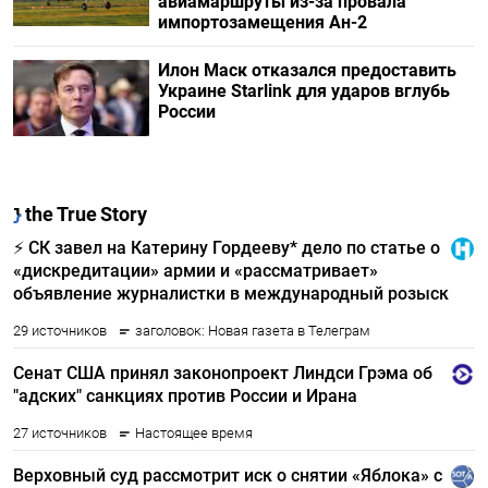
авиамаршруты из-за провала
импортозамещения Ан-2
Илон Маск отказался предоставить
Украине Starlink для ударов вглубь
России