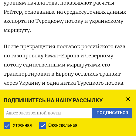
уровням начала года, показывают расчеты
Рейтер, основанные на среднесуточных данных
экспорта по Турецкому потоку и украинскому
маршруту.
После прекращения поставок российского газа
по газопроводу Ямал-Европа и Северному
потоку единственными маршрутами его
транспортировки в Европу остались транзит
через Украину и одна нитка Турецкого потока.
Среднесуточные поставки Газпрома в Европу в
ПОДПИШИТЕСЬ НА НАШУ РАССЫЛКУ
мае снизились до 64,5 миллиона кубометров
ПОДПИСАТЬСЯ
против 75,6 миллиона кубометров в сутки в
Утренняя
Еженедельная
среднем за апрель, следует из данных
Европейской сети операторов газотранспортных