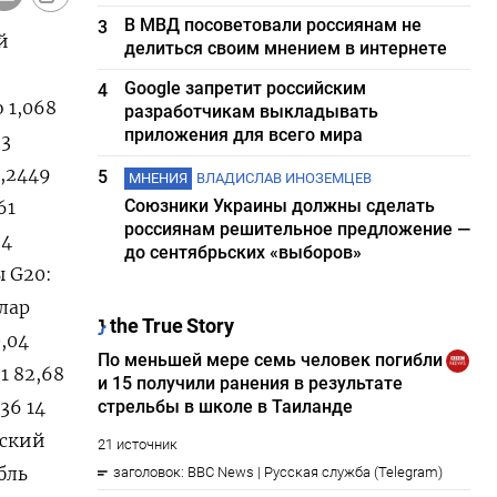
В МВД посоветовали россиянам не
3
й
делиться своим мнением в интернете
Google запретит российским
4
о 1,068
разработчикам выкладывать
приложения для всего мира
33
1,2449
5
МНЕНИЯ
ВЛАДИСЛАВ ИНОЗЕМЦЕВ
Союзники Украины должны сделать
61
россиянам решительное предложение —
34
до сентябрьских «выборов»
ы G20:
ллар
0,04
1 82,68
36 14
нский
убль