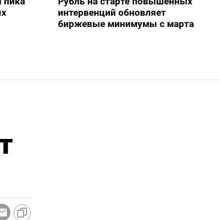
 пика
Рубль на старте повышенных
ых
интервенций обновляет
биржевые минимумы с марта
т