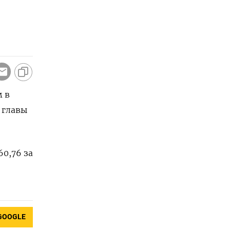
м в
 главы
60,76 за
GOOGLE