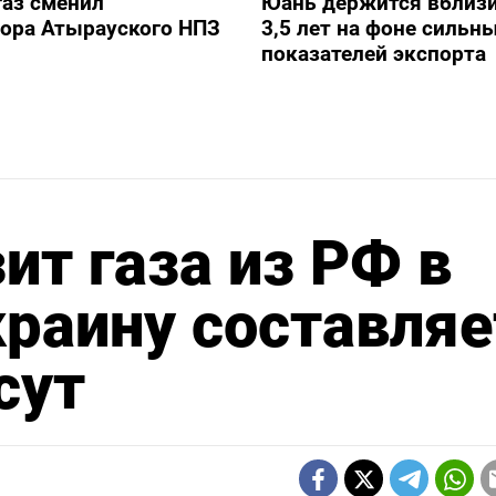
аз сменил
Юань держится вблизи
тора Атырауского НПЗ
3,5 лет на фоне сильн
показателей экспорта
ит газа из РФ в
краину составляе
сут