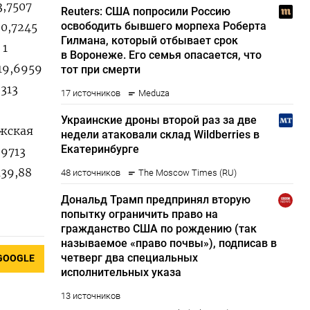
3,7507
20,7245
 1
19,6959
2313
ежская
,9713
139,88
GOOGLE