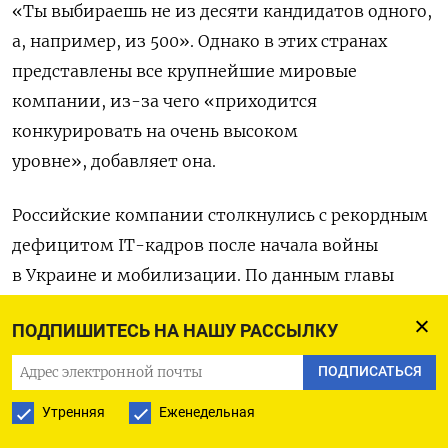
«Ты выбираешь не из десяти кандидатов одного,
а, например, из 500». Однако в этих странах
представлены все крупнейшие мировые
компании, из-за чего «приходится
конкурировать на очень высоком
уровне»,
добавляет она.
Российские компании столкнулись с рекордным
дефицитом IT-кадров после начала войны
в Украине и мобилизации. По данным главы
Минцифры Максута Шадаева, из страны уехали
ПОДПИШИТЕСЬ НА НАШУ РАССЫЛКУ
и не вернулись порядка 100 тысяч специалистов.
Согласно подсчетам австрийской
ПОДПИСАТЬСЯ
исследовательской организации Complexity
Утренняя
Еженедельная
Science Hub Vienna, Россия потеряла каждого