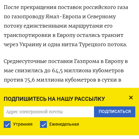
После прекращения поставок российского газа
по газопроводу Ямал-Европа и Северному
потоку единственными маршрутами его
транспортировки в Европу остались транзит
через Украину и одна нитка Турецкого потока.
Среднесуточные поставки Газпрома в Европу в
мае снизились до 64,5 миллиона кубометров
против 75,6 миллиона кубометров в сутки в
среднем за апрель, следует из данных
Европейской сети операторов газотранспортных
ПОДПИШИТЕСЬ НА НАШУ РАССЫЛКУ
систем (ENTSOG) и Газпрома о суточном
ПОДПИСАТЬСЯ
транзите через Украину в апреле-мае.
Утренняя
Еженедельная
Газпром, который ранее раскрывал данные об