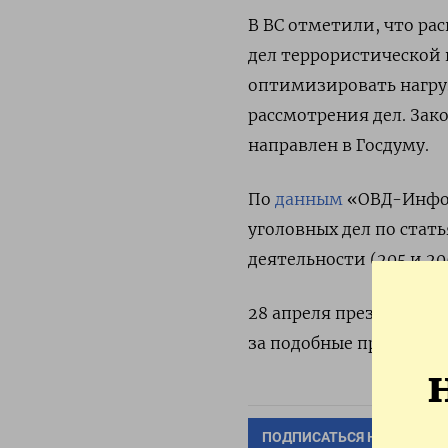
В ВС отметили, что ра
дел террористической 
оптимизировать нагру
рассмотрения дел. Зак
направлен в Госдуму.
По
данным
«ОВД-Инфо»,
уголовных дел по стат
деятельности (205 и 205
28 апреля президент В
за подобные преступле
ПОДПИСАТЬСЯ НА ТЕЛЕГР