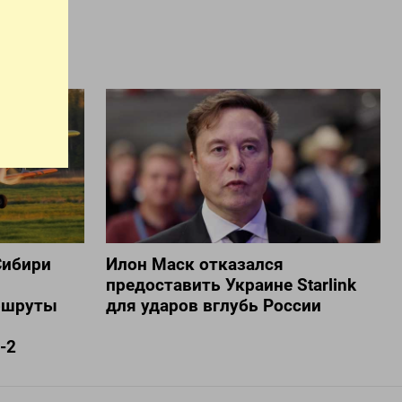
Сибири
Илон Маск отказался
предоставить Украине Starlink
ршруты
для ударов вглубь России
-2