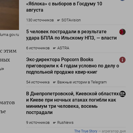
duma.gov.ru
 с этим
жных
ъ»
оматов
тье