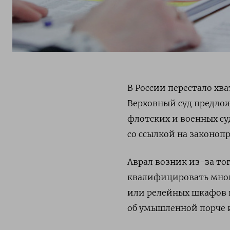
В России перестало хва
Верховный суд предлож
флотских и военных суд
со ссылкой на законопр
Аврал возник из-за то
квалифицировать мног
или релейных шкафов н
об умышленной порче