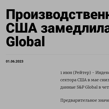
Производственн
США замедлилас
Global
01.06.2023
1 июн (Рейтер) - Инде
сектора США в мае сниз
данные S&P Global в чет
Предварительное значе