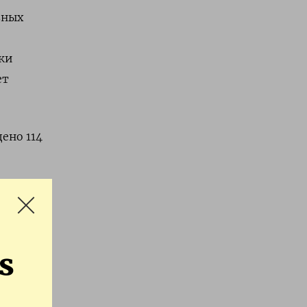
вных
ки
ет
ено 114
азания
s
GOOGLE