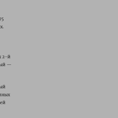
75
х.
х 2-й
ный —
ный
мных
лей