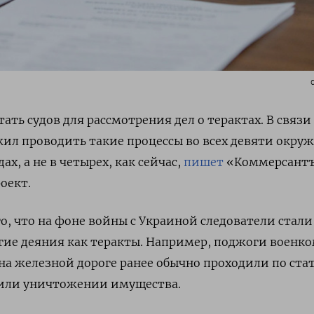
тать судов для рассмотрения дел о терактах. В связи
ил проводить такие процессы во всех девяти окру
ах, а не в четырех, как сейчас,
пишет
«Коммерсант
оект.
го, что на фоне войны с Украиной следователи стали
ие деяния как теракты. Например, поджоги военк
а железной дороге ранее обычно проходили по ста
 или уничтожении имущества.