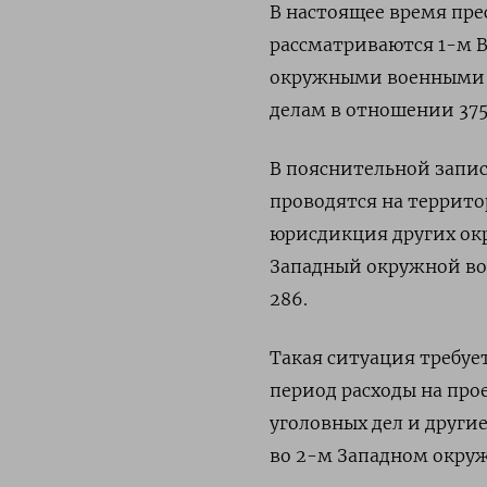
В настоящее время пр
рассматриваются 1-м 
окружными военными су
делам в отношении 375 
В пояснительной запис
проводятся на террито
юрисдикция других окр
Западный окружной вое
286.
Такая ситуация требует
период расходы на пр
уголовных дел и други
во 2-м Западном окруж