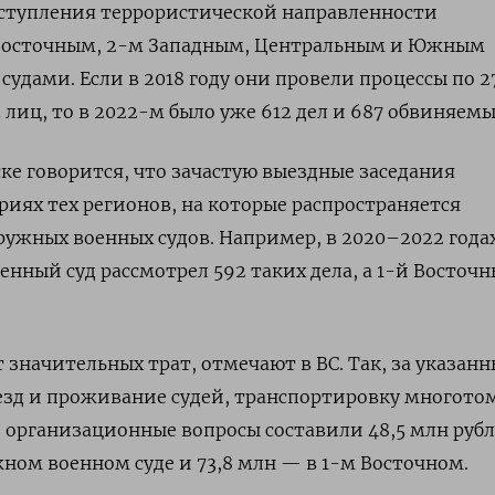
еступления террористической направленности
Восточным, 2-м Западным, Центральным и Южным
дами. Если в 2018 году они провели процессы по 2
лиц, то в 2022-м было уже 612 дел и 687 обвиняемы
ке говорится, что зачастую выездные заседания
риях тех регионов, на которые распространяется
ужных военных судов. Например, в 2020–2022 года
нный суд рассмотрел 592 таких дела, а 1-й Восточ
 значительных трат, отмечают в ВС. Так, за указан
оезд и проживание судей, транспортировку многото
е организационные вопросы составили 48,5 млн руб
ном военном суде и 73,8 млн — в 1-м Восточном.