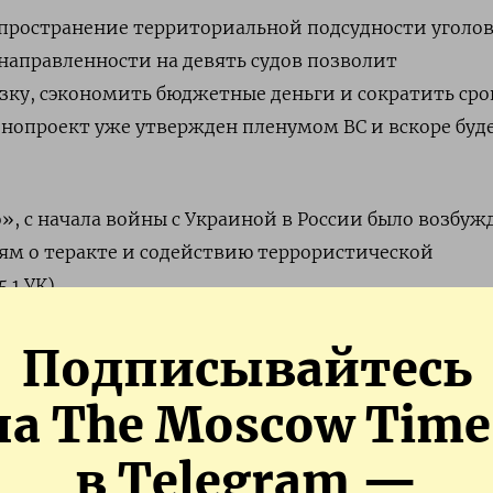
спространение территориальной подсудности уголо
направленности на девять судов позволит
зку, сэкономить бюджетные деньги и сократить сро
онопроект уже утвержден пленумом ВС и вскоре буд
 с начала войны с Украиной в России было возбужд
ьям о теракте и содействию террористической
.1 УК).
ладимир Путин подписал закон об ужесточении нак
Подписывайтесь
ния,
увеличив
максимальный срок до 20 лет.
на The Moscow Time
в Telegram —
АМ
ПОДПИСАТЬСЯ В 