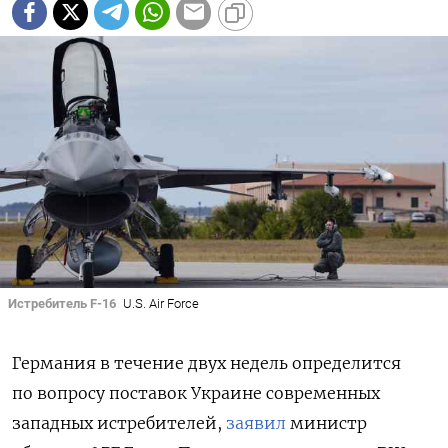
Истребитель F-16
U.S. Air Force
Германия в течение двух недель определится
Подписывайтесь на The Moscow
по вопросу поставок Украине современных
Times в Telegram —
западных истребителей,
заявил
министр
@moscowtimes_ru