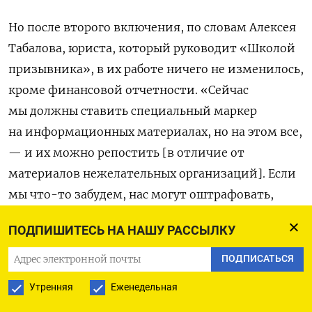
Но после второго включения, по словам Алексея
Табалова, юриста, который руководит «Школой
призывника», в их работе ничего не изменилось,
кроме финансовой отчетности. «Сейчас
мы должны ставить специальный маркер
на информационных материалах, но на этом все,
— и их можно репостить [в отличие от
материалов нежелательных организаций]. Если
мы что-то забудем, нас могут оштрафовать,
а некоторые наши сотрудники живут
ПОДПИШИТЕСЬ НА НАШУ РАССЫЛКУ
за границей. Мы боялись, что будет негативная
реакция людей, но когда людям нужна помощь,
ПОДПИСАТЬСЯ
им все равно, кто ее оказывает — иностранный
Утренняя
Еженедельная
агент или нет».