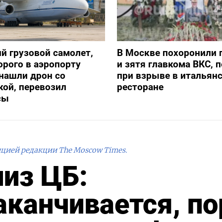
й грузовой самолет,
В Москве похоронили 
орого в аэропорту
и зятя главкома ВКС, 
нашли дрон со
при взрыве в итальян
ой, перевозил
ресторане
сы
ицией редакции The Moscow Times.
лиз ЦБ:
аканчивается, по