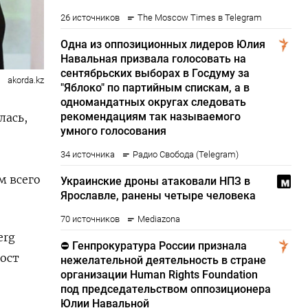
akorda.kz
лась,
м всего
erg
ост