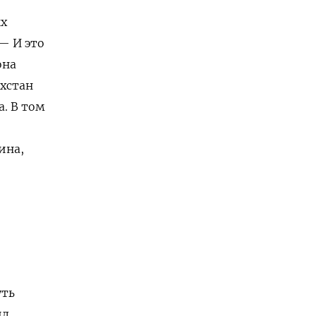
ых
— И это
она
ахстан
а. В том
ина,
уть
ил