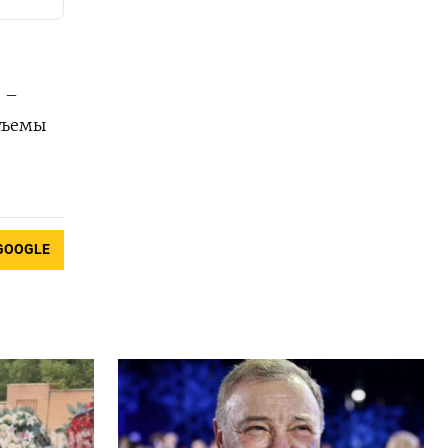
, –
бъемы
GOOGLE