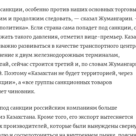
санкции, особенно против наших основных торгов
 им и продолжим следовать, — сказал Жумангарин. 
политика». Если страна сама попадет под санкции, 
жать такого давления, отметил вице-премьер. Каз
 важно развиваться в качестве транспортного центр
лнение к двум железнодорожным терминалам,
ай, сейчас строится третий и, по словам Жумангар
. Поэтому «Казахстан не будет территорией, через
кции», а «все группы санкционных товаров
яет чиновник.
под санкции российским компаниям больше
из Казахстана. Кроме того, его экспорт вытесняется
х производителей, которые были вынуждены сверн
лю и сосредоточиться на внутреннем рынке, поясн