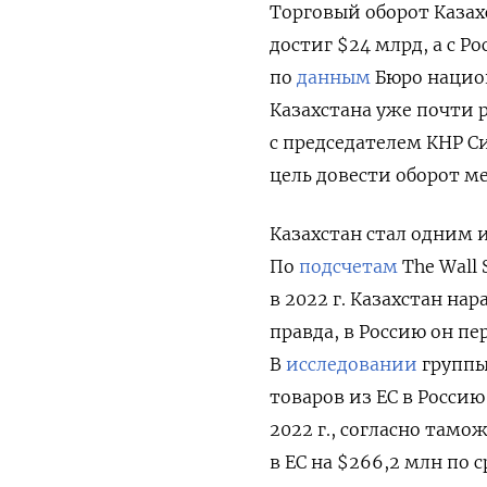
Торговый оборот Казах
достиг $24 млрд, а с Р
по
данным
Бюро национ
Казахстана уже почти р
с председателем КНР 
цель довести оборот ме
Казахстан стал одним 
По
подсчетам
The Wall 
в 2022 г. Казахстан на
правда, в Россию он пе
В
исследовании
группы
товаров из ЕС в Россию
2022 г., согласно там
в ЕС на $266,2 млн по 