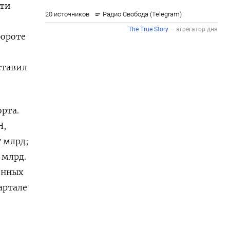
чти
бороте
ставил
рта.
Н,
7 млрд;
 млрд.
енных
артале