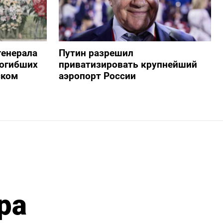
генерала
Путин разрешил
погибших
приватизировать крупнейший
ском
аэропорт России
ра