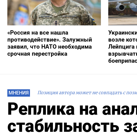
«Россия на все нашла
Украински
противодействие». Залужный
возле кот
заявил, что НАТО необходима
Лейпцига 
срочная перестройка
взрывчатк
боеприпа
МНЕНИЯ
Позиция автора может не совпадать с поз
Реплика на ана
стабильность з