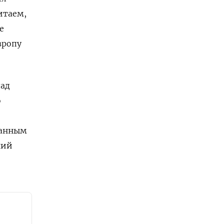
итаем,
е
вропу
лад
о
данным
ний