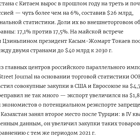
стана с Китаем вырос в прошлом году на треть и по
оссией — чуть более чем на 6%, составив $26 млрд,
альной статистики. Доли их во внешнеторговом о
авны: 17,1% против 17,5%. На майской встрече
Си Цзиньпином президент Касым-Жомарт Токаев по
жду двумя странами до $40 млрд к 2030 г.
из главных центров российского параллельного импо
Street Journal на основании торговой статистики ОО
растил совокупные закупки в США и Евросоюзе на $4,
реправил не так много — экспорт увеличился на $1,8
 экономистов о потенциальном реэкспорте запрещ
 Казахстан занял второе место после Турции: в IV кв
оженным данным, он увеличил закупки таких товаров
сравнению с тем же периодом 2021 г.