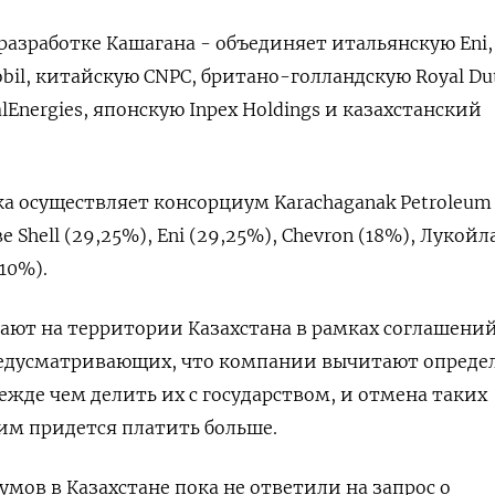
разработке Кашагана - объединяет итальянскую Eni,
il, китайскую CNPC, британо-голландскую Royal Du
alEnergies, японскую Inpex Holdings и казахстанский
ка осуществляет консорциум Karachaganak Petroleum
ве Shell (29,25%), Eni (29,25%), Chevron (18%), Лукойл
10%).
ают на территории Казахстана в рамках соглашений
редусматривающих, что компании вычитают опреде
ежде чем делить их с государством, и отмена таких
 им придется платить больше.
мов в Казахстане пока не ответили на запрос о