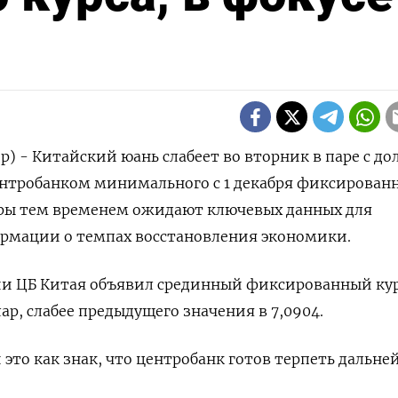
р) - Китайский юань слабеет во вторник в паре с д
ентробанком минимального с 1 декабря фиксирован
оры тем временем ожидают ключевых данных для
рмации о темпах восстановления экономики.
ии ЦБ Китая объявил срединный фиксированный ку
лар, слабее предыдущего значения в 7,0904.
это как знак, что центробанк готов терпеть дальне