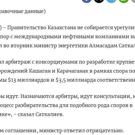
правочные данные)
) - Правительство Казахстана не собирается урегул
 спор с международными нефтяными компаниями н
ал во вторник министр энергетики Алмасадам Сатка
чал арбитраж с консорциумами по разработке крупн
рождений Кашаган и Карачаганак в рамках спора п
мы $13 миллиардов и $3,5 миллиарда соответственн
ы идут. Назначаются арбитры, идут консультации, 
цесс разбирательства для подобного рода споров в
е», - сказал Саткалиев.
ом соглашении, министр ответил отрицательно.