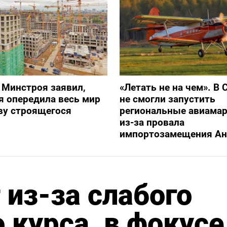
 Минстроя заявил,
«Летать не на чем». В 
я опередила весь мир
не смогли запустить
ву строящегося
региональные авиама
из-за провала
импортозамещения Ан
 из-за слабого
 курса, в фокусе