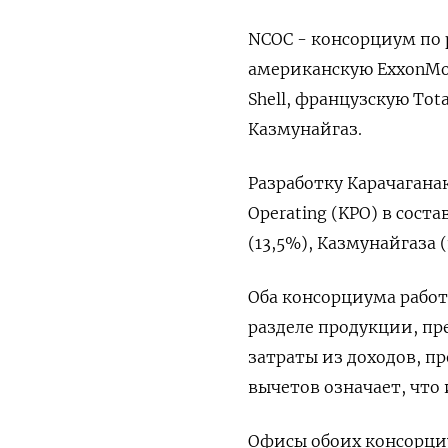
NCOC - консорциум по 
американскую ExxonMob
Shell, французскую Tot
Казмунайгаз.
Разработку Карачагана
Operating (KPO) в соста
(13,5%), Казмунайгаза (
Оба консорциума работ
разделе продукции, п
затраты из доходов, пр
вычетов означает, что
Офисы обоих консорциу