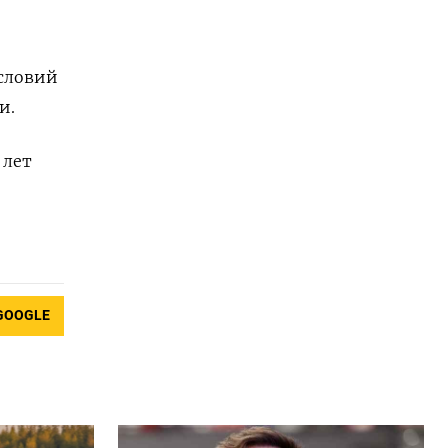
условий
и.
 лет
GOOGLE