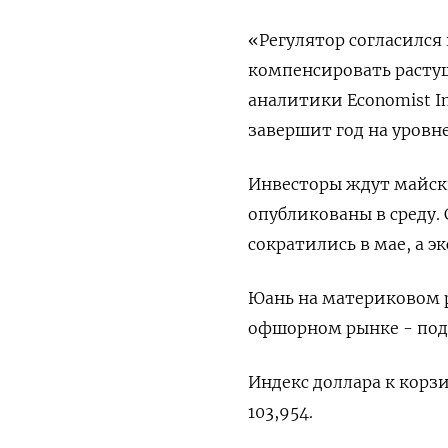
«Регулятор согласился
компенсировать растущ
аналитики Economist In
завершит год на уровне
Инвесторы ждут майски
опубликованы в среду.
сократились в мае, а э
Юань на материковом рын
офшорном рынке - поде
Индекс доллара к корз
103,954​.