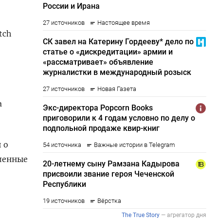
tch
а
 о
ленные