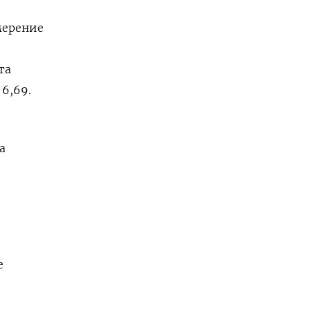
мерение
та
 6,69.
а
е