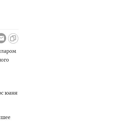
олларом
ного
рс юаня
йшее