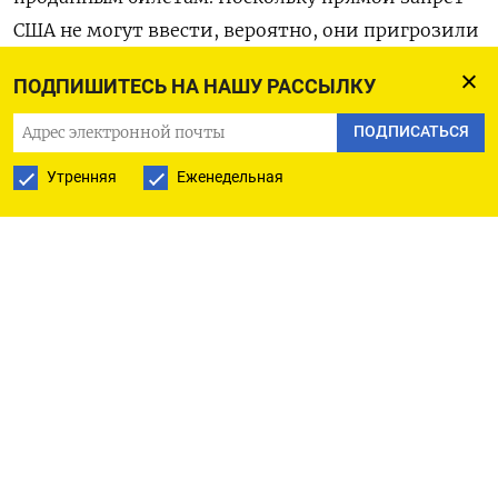
США не могут ввести, вероятно, они пригрозили
Southwind
санкциями либо запретили
ПОДПИШИТЕСЬ НА НАШУ РАССЫЛКУ
обслуживать ее самолеты за границей, отметил
топ-менеджер в одной российской
ПОДПИСАТЬСЯ
авиакомпании.
Утренняя
Еженедельная
Однако в последнем санкционном списке,
который Бюро промышленности и безопасности
Минторга США опубликовало 3 марта, самолетов
Southwind
нет, уточняют «Известия».
Southwind
Airlines
— турецкая чартерная
авиакомпания, которую создал туристический
холдинг Pegas
Touristik
в 2022 году для перевозки
россиян на курорты Турции. Флот авиакомпании