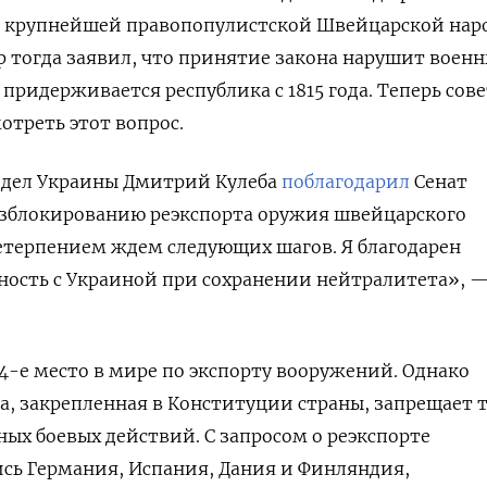
ь крупнейшей правопопулистской Швейцарской нар
 тогда заявил, что принятие закона нарушит воен
придерживается республика с 1815 года. Т
еперь сове
мотреть этот вопрос.
дел Украины Дмитрий Кулеба
поблагодарил
Сенат
азблокированию реэкспорта оружия швейцарского
етерпением ждем следующих шагов. Я благодарен
ость с Украиной при сохранении нейтралитета», —
-е место в мире по экспорту вооружений. Однако
, закрепленная в Конституции страны, запрещает 
ных боевых действий. С запросом о реэкспорте
сь Германия, Испания, Дания и Финляндия,