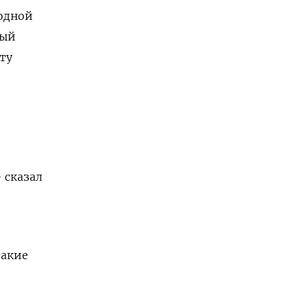
одной
ный
ту
 сказал
такие