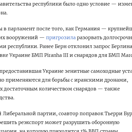
равительства республики было одно условие — изм
на.
 в парламент после того, как
Германия — крупней
ких вооружений —
пригрозила
разорвать долгосроч
ми республики. Ранее
Берн отклонил запрос Берлин
вке Украине БМП Piranha III и снарядов для БМП Mard
 предоставившая Украине зенитные самоходные уст
но применяются для борьбы с иранскими дронами,
их достаточным количеством снарядов — также
дства.
 Либеральной партии, соавтор поправок Тьерри Бу
зрешить реэкспорт может разрушить оборонную
арии, на которую приходится 1% ВВП страны.