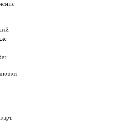
енение
ший
ные
а
er.
ановки
ркарт