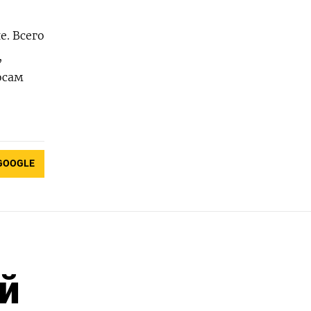
. Всего
,
осам
GOOGLE
й