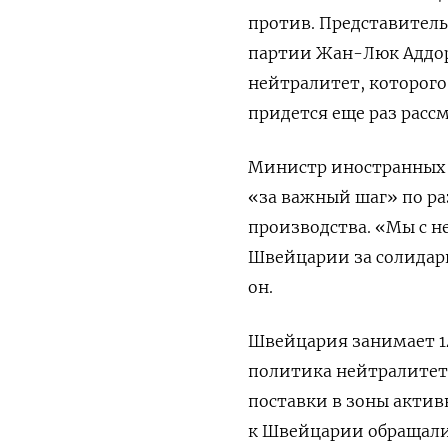
против. Представител
партии Жан-Люк Аддор
нейтралитет, которого 
придется еще раз расс
Министр иностранных 
«за важный шаг» по р
производства. «Мы с н
Швейцарии за солидарн
он.
Швейцария занимает 14
п
олитика нейтралитета
поставки в зоны актив
к Швейцарии обращали