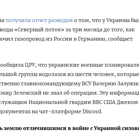
на
получила отчет разведки
о том, что у Украины бы
воды «Северный поток» за три месяца до того, как
чил газопровод из России в Германию, сообщает
сообщила ЦРУ, что украинские военные планировали
льшой группы водолазов из шести человек, которы
ственно главнокомандующему ВСУ Валерию Залужн
имир Зеленский не знал об операции. Эту информа
х служащим Национальной гвардии ВВС США Джеком
окументах на чат-платформе Discord.
ть землю отличившимся в войне с Украиной сило