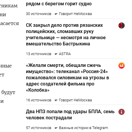
стникам
они
асается
енные
ет
 будут
ли