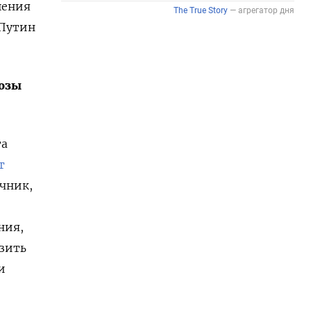
шения
 Путин
розы
та
т
очник,
ния,
озить
и