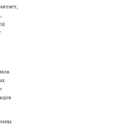
читает,
,
од
т
омов
ах
е
льцов
язаны