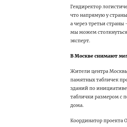
Гендиректор логистич
что напрямую у стран
а через третьи страны
мы можем столкнуться
эксперт.
В Москве снимают ме
Жители центра Москв
памятных табличек про
зданий по инициативе
таблички размером с 
дома.
К
оординатор проекта О