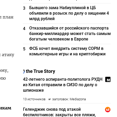
Бывшего зама Набиуллиной в ЦБ
3
объявили в розыск по делу о хищении 4
л план
млрд рублей
Отказавшийся от российского паспорта
4
банкир-миллиардер может стать самым
богатым человеком в Европе
ФСБ хочет внедрить систему СОРМ в
5
комьютерные игры и на криптобиржи
 атаку
е
ому,
цию
викам