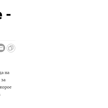
 -
да на
 за
скорое
а