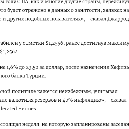
ом году США, как и многие другие страны, переживу
то будет отражено в данных о занятости, заявках на
е и других подобных показателях», - сказал Джаррод
табилен у отметки $1,2556, ранее достигнув максим
$1,2564.
на 1,6% до 23,50 за доллар, после назначения Хафиз
ного банка Турции.
льной политике кажется неизбежным, учитывая
ние валютных резервов и 40% инфляцию», - сказал
erated Hermes.
дстоящая неделя, на которую запланированы заседа