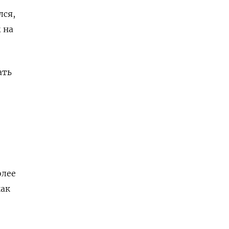
лся,
 на
ать
олее
как