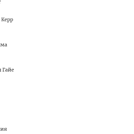
т
 Керр
ума
ы Гайе
ния