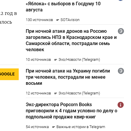
2 год в
алось
GOOGLE