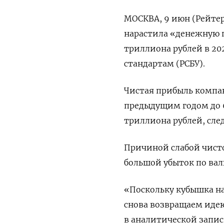
МОСКВА, 9 июн (Рейтер
нарастила «денежную по
триллиона рублей в 20
стандартам (РСБУ).
Чистая прибыль компан
предыдущим годом до 6
триллиона рублей, след
Причиной слабой чисто
большой убыток по ва
«Поскольку кубышка на
снова возвращаем идею
в аналитической запис