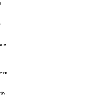
а
а
вне
реть
87,