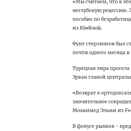
«Мы считаем, что в эт
неглубокую рецессию. Э
пособие по безработиц
из Kiwibank.
Фунт стерлингов был с
почти одного месяца в 
Турецкая лира просела 
Эркан главой централь
«Возврат к ортодокса
значительное сокраще
Мохаммед Эльми из Fed
В фокусе рынков - пре