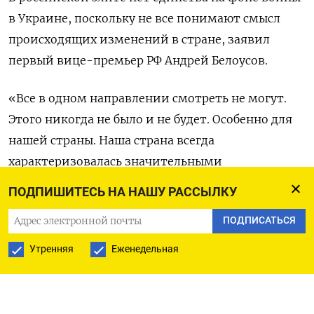
в Украине, поскольку не все понимают смысл
происходящих изменений в стране, заявил
первый вице-премьер РФ Андрей Белоусов.
«Все в одном направлении смотреть не могут.
Этого никогда не было и не будет. Особенно для
нашей страны. Наша страна всегда
характеризовалась значительными
ценностными расколами, в период реформ это
ПОДПИШИТЕСЬ НА НАШУ РАССЫЛКУ
всегда обостряется», —
сказал
Белоусов в
ПОДПИСАТЬСЯ
интервью РБК.
Утренняя
Еженедельная
Он напомнил, что после революции 1917 года на
два лагеря поделился даже офицерский корпус
— 50% стали за красных, а 50% — за белых. «И