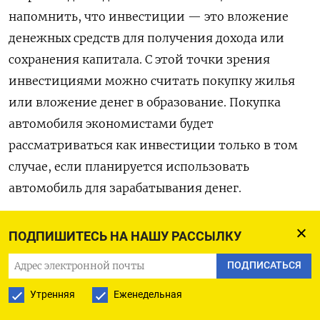
напомнить, что инвестиции — это вложение
денежных средств для получения дохода или
сохранения капитала. С этой точки зрения
инвестициями можно считать покупку жилья
или вложение денег в образование. Покупка
автомобиля экономистами будет
рассматриваться как инвестиции только в том
случае, если планируется использовать
автомобиль для зарабатывания денег.
Конечно, по меркам небогатых российских
ПОДПИШИТЕСЬ НА НАШУ РАССЫЛКУ
регионов 200 тысяч — это сумасшедшие деньги.
ПОДПИСАТЬСЯ
Но куда в действительности они пойдут?
И можно ли будет эти расходы отнести
Утренняя
Еженедельная
к инвестициям? Во-первых, реально это