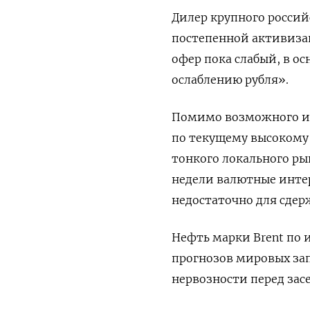
Дилер крупного россий
постепенной активиза
офер пока слабый, в ос
ослаблению рубля».
Помимо возможного ин
по текущему высокому
тонкого локального ры
недели валютные интер
недостаточно для сдер
Нефть марки Brent по 
прогнозов мировых зап
нервозности перед зас