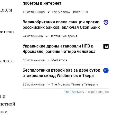
,00, и
ривело
валюта
и и
алютной
тики