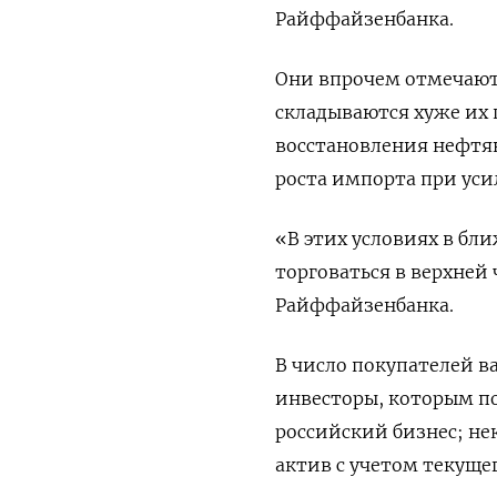
Райффайзенбанка.
Они впрочем отмечают
складываются хуже их 
восстановления нефтян
роста импорта при ус
«В этих условиях в б
торговаться в верхней 
Райффайзенбанка.
В число покупателей 
инвесторы, которым п
российский бизнес; не
актив с учетом текуще