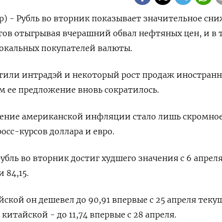
р) - Рубль во вторник показывает значительное сн
гов отыгрывая вчерашний обвал нефтяных цен, и в 
 локальных покупателей валюты.
тили интрадэй и некоторый рост продаж иностран
м ее предложение вновь сократилось.
ление американской инфляции стало лишь скромно
осс-курсов доллара и евро.
убль во вторник достиг худшего значения с 6 апрел
 84,15.
йской он дешевел до 90,91 впервые с 25 апреля теку
китайской - до 11,74 впервые с 28 апреля.