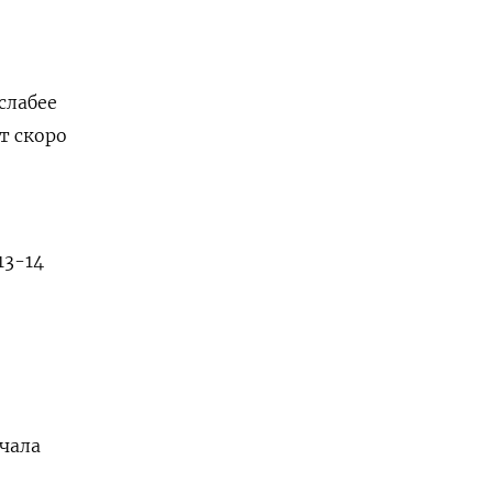
слабее
т скоро
13-14
ачала