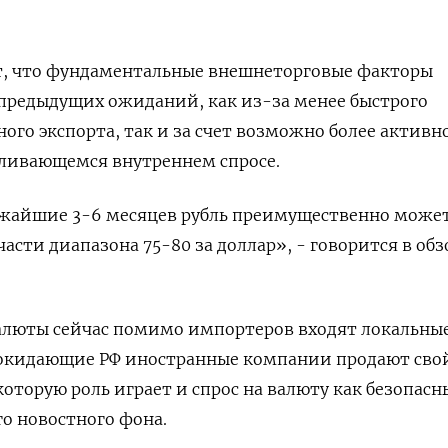
, что фундаментальные внешнеторговые факторы
предыдущих ожиданий, как из-за менее быстрого
ого экспорта, так и за счет возможно более активн
иливающемся внутреннем спросе.
лижайшие 3-6 месяцев рубль преимущественно може
части диапазона 75-80 за доллар», - говорится в обз
валюты сейчас помимо импортеров входят локальны
окидающие РФ иностранные компании продают сво
которую роль играет и спрос на валюту как безопас
го новостного фона.