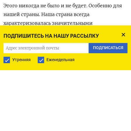
Этого никогда не было и не будет. Особенно для
нашей страны. Наша страна всегда
характеризовалась значительными
ценностными расколами, в период реформ это
ПОДПИШИТЕСЬ НА НАШУ РАССЫЛКУ
всегда обостряется», —
сказал
Белоусов в
ПОДПИСАТЬСЯ
интервью РБК.
Утренняя
Еженедельная
Он напомнил, что после революции 1917 года на
два лагеря поделился даже офицерский корпус
— 50% стали за красных, а 50% — за белых. «И
это же произошло в 1990-е годы, когда у нас
общество раскололось достаточно сильно. Всех
пытаться подогнать под одну гребенку и
заставить идти куда-то — довольно сложно,
невозможно и контрпродуктивно», — признал