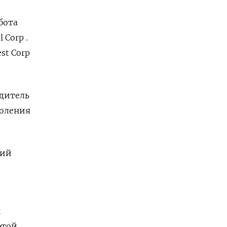
бота
 Corp .
st Corp
одитель
коления
кий
й
этой