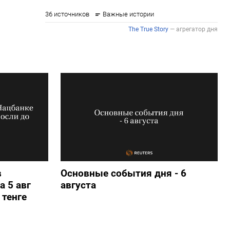
в
Основные события дня - 6
а 5 авг
августа
 тенге