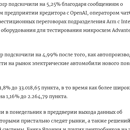
Corp подскочили на 5,25% благодаря сообщениям о
 предприятии кредитора с OpenAI, оператором чат
вестиционных переговорах подразделения Arm с Intel
оборудования для тестирования микросхем Advante
rp подскочили на 4,99% после того, как автопроизв
сти на рынок электрические автомобили нового по
 1,8% до 33.018,65 пункта, в то время как более широ
а 1,16% до 2.264,79 пункта.
и в понедельник в преддверии выхода данных об
оторыми пристально следят рынки, а также решени
 системы, Банка Японии и других центробанков на 