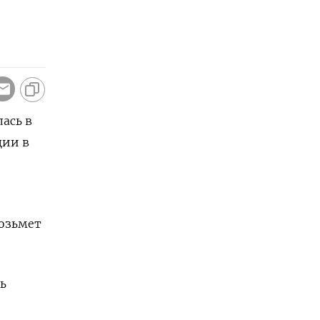
ась в
ции в
возьмет
ь