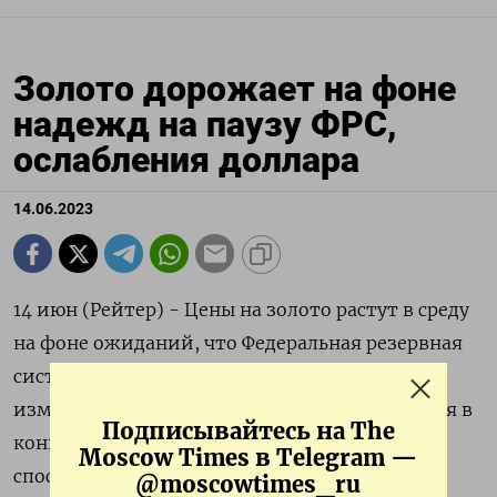
Золото дорожает на фоне
надежд на паузу ФРС,
ослабления доллара
14.06.2023
14 июн (Рейтер) - Цены на золото растут в среду
на фоне ожиданий, что Федеральная резервная
система сохранит процентные ставки без
изменений на заседании, которое завершится в
Подписывайтесь на The
конце дня. Ослабление доллара также
Moscow Times в Telegram —
способствовало росту цен на слитки.
@moscowtimes_ru