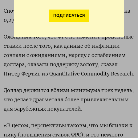
Спотовая цена на золото к 13:49 МСК выросла на
ПОДПИСАТЬСЯ
0,27% до $1.948,49​ за тройскую унцию.
Ожидания того, что ФРС не изменит процентные
ставки после того, как данные об инфляции
совпали с ожиданиями, наряду с ослаблением
доллара, оказали поддержку золоту, сказал
Питер Фертиг из Quantitative Commodity Research.
Доллар держится вблизи минимума трех недель,
что делает драгметалл более привлекательным
для зарубежных покупателей.
«В целом, перспективы таковы, что мы близки к
пику (повышения ставок ФРС), и это немного